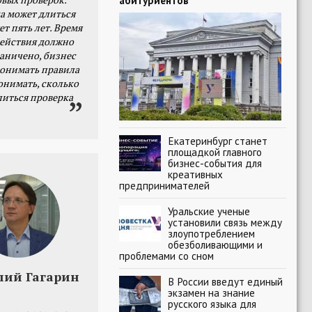
абитуриентов
а может длиться
ет пять лет. Время
действия должно
раничено, бизнес
онимать правила
онимать, сколько
литься проверка
Екатеринбург станет
площадкой главного
бизнес-события для
креативных
предпринимателей
Уральские ученые
установили связь между
злоупотреблением
обезболивающими и
проблемами со сном
лий Гагарин
В России введут единый
экзамен на знание
русского языка для