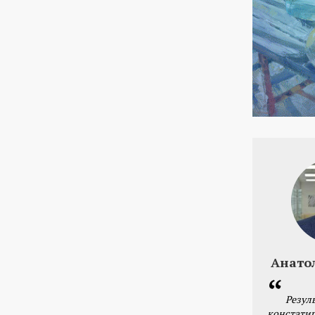
Анато
Резул
констатир