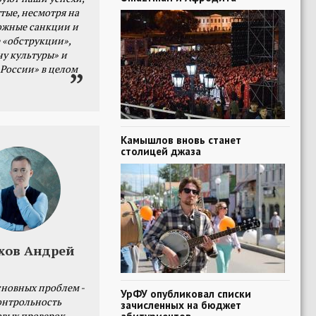
тые, несмотря на
ожные санкции и
 «обструкции»,
ну культуры» и
 России» в целом
Камышлов вновь станет
столицей джаза
хов Андрей
сновных проблем -
УрФУ опубликовал списки
онтрольность
зачисленных на бюджет
овых проверок.