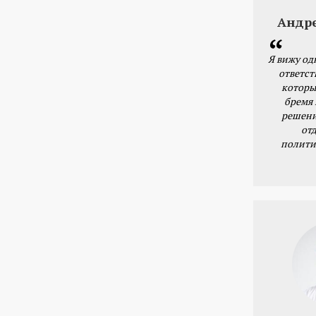
Андр
Я вижу од
ответст
которы
бремя
решени
от
полити