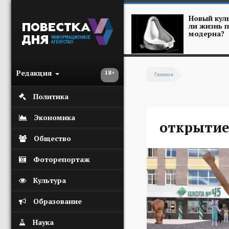
Перейти к основному содержанию
Новый куль
ли жизнь п
модерна?
Редакция
18+
Главная
Вы здесь
Политика
Экономика
открытие
Общество
Фоторепортаж
Культура
Образование
Наука