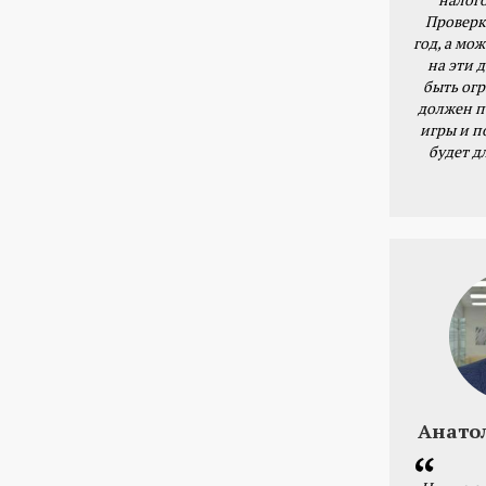
Проверк
год, а мож
на эти 
быть ог
должен п
игры и п
будет д
Анато