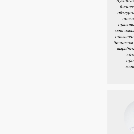
Нужно ак
бизнес
объедин
новых
правовы
максимал
повышени
бизнесом 
выработ
кот
про
вза