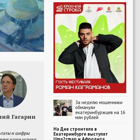
За неделю мошенники
обманули
екатеринбуржцев на 16
лий Гагарин
млн рублей
На Дне строителя в
ьтаты и цифры
Екатеринбурге выступят
Uma2rman и Афродита
уют наши успехи,