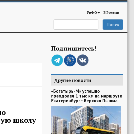
УрФО
В России
Поиск
Подпишитесь!
Другие новости
«Богатырь-М» успешно
преодолел 1 тыс км на маршруте
Екатеринбург - Верхняя Пышма
м
но
вую школу