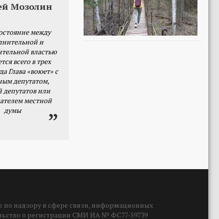
ей Мозолин
остояние между
лнительной и
ительной властью
тся всего в трех
да Глава «воюет» с
ным депутатом,
й депутатов или
ателем местной
думы
 по надзору в сфере связи, информационных
ельство о регистрации СМИ ИА № ФС77-59739