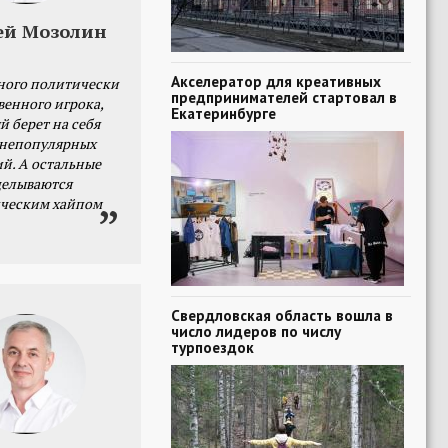
ей Мозолин
Акселератор для креативных
ного политически
предпринимателей стартовал в
венного игрока,
Екатеринбурге
й берет на себя
 непопулярных
й. А остальные
делываются
ческим хайпом
Свердловская область вошла в
число лидеров по числу
турпоездок