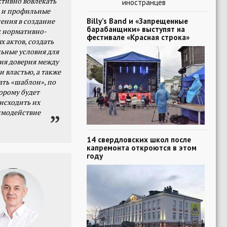
тивно вовлекать
иностранцев
 и профильные
Billy’s Band и «Запрещенные
ения в создание
барабанщики» выступят на
 нормативно-
фестивале «Красная строка»
х актов, создать
ьные условия для
я доверия между
и властью, а также
ать «шаблон», по
орому будет
исходить их
имодействие
14 свердловских школ после
капремонта откроются в этом
году