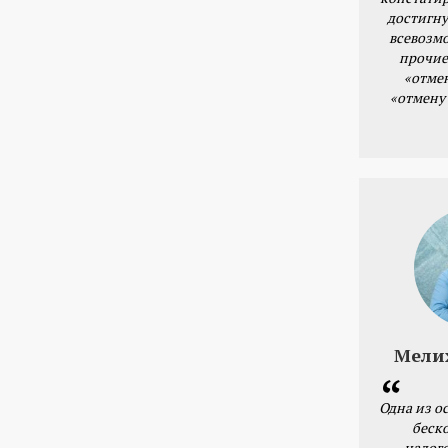
достигну
всевозм
прочие
«отме
«отмену
Мели
Одна из о
беск
налог