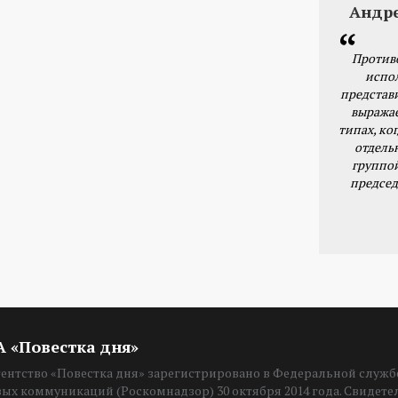
Андр
Против
испо
представ
выражае
типах, ког
отдель
группо
председ
ИА «Повестка дня»
нтство «Повестка дня» зарегистрировано в Федеральной службе
вых коммуникаций (Роскомнадзор) 30 октября 2014 года. Свидет