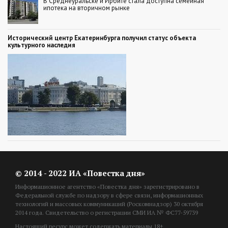
В Среднеуральске и Ирбите стала доступна семейная
ипотека на вторичном рынке
Исторический центр Екатеринбурга получил статус объекта
культурного наследия
© 2014 - 2022 ИА «Повестка дня»
Информационное агентство «Повестка дня» зарегистрировано в
Федеральной службе по надзору в сфере связи, информационных
технологий и массовых коммуникаций (Роскомнадзор) 30 октября
2014 года. Свидетельство о регистрации СМИ ИА № ФС77-59739
Настоящий ресурс может содержать материалы 18+