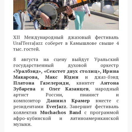
XII Международный джазовый фестиваль
UralTerraJazz соберет в Камышлове свыше 4
тыс. гостей.
8 августа на сцену выйдут Уральский
государственный духовой оркестр
«Уралбэнд», «Секстет двух столиц», Ирина
Макарова, Макс Юдин
и джаз-бэнд
Платона Газелериди
, квинтет
Антона
Зубарева
и
Олег Казанцев
, народный
артист России, пианист и
композитор
Даниил Крамер
вместе с
резидентами
EverJazz
. Завершит фестиваль
коллектив
Muchachos Band
с программой
афро-кубинской и латиноамериканской
музыки.