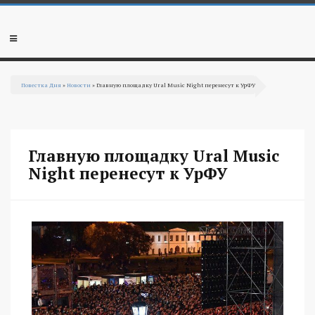
Перейти к основному содержанию
Мобильное
меню
Повестка Дня
»
Новости
» Главную площадку Ural Music Night перенесут к УрФУ
Вы здесь
Главную площадку Ural Music
Night перенесут к УрФУ