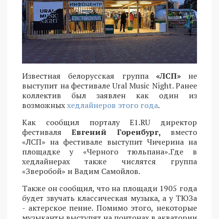
Известная белорусская группа
«ЛСП»
не
выступит на фестивале Ural Music Night. Ранее
коллектив был заявлен как один из
возможных
хедлайнеров этого года
.
Как сообщил порталу E1.RU директор
фестиваля
Евгений Горенбург,
вместо
«ЛСП» на фестивале выступит Чичерина на
площадке у «Черного тюльпана».Где в
хедлайнерах также числятся группа
«Зверобой» и Вадим Самойлов.
Также он сообщил, что на площади 1905 года
будет звучать классическая музыка, а у ТЮЗа
- актерское пение. Помимо этого, некоторые
музыканты выступят на понтонах в акватории