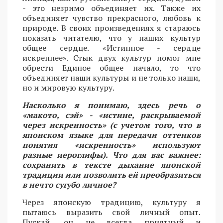
- это незримо объединяет их. Также их
объединяет чувство прекрасного, любовь к
природе. В своих произведениях я стараюсь
показать читателю, что у наших культур
общее сердце. «Истинное - сердце
искреннее». Стык двух культур помог мне
обрести Единое общее начало, то что
объединяет наши культуры и не только наши,
но и мировую культуру.
Насколько я понимаю, здесь речь о
«макото, сэй» - «истине, раскрываемой
через искренность» (с учетом того, что в
японском языке для передачи оттенков
понятия «искренность» используют
разные иероглифы). Что для вас важнее:
сохранить в тексте дыхание японской
традиции или позволить ей преобразиться
в нечто сугубо личное?
Через японскую традицию, культуру я
пытаюсь выразить свой личный опыт.
Пускай, он не всегда приятный и