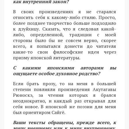
как внутренний закон?
В своих произведениях я не старался
относить себя к какому-либо стилю. Просто,
более позднее творчество больше подходило
к дзуйхицу. Сказать, что я следовал какой-
либо, определенной, традиции с моей
стороны было бы не совсем верно, скорее
всего, я попытался донести до читателя
какие-то свои философские идеи через
призму японской литературы.
С какими японскими авторами вы
ощущаете особое духовное родство?
Если брать прозу, то на меня в большей
степени повлияли произведения Акутагавы
Рюноскэ, за чтения которых я брался
неоднократно, и каждый раз открывал для
себя новое. В японской же поэзии для меня
был ориентиром Сайгё.
Ваши тексты обращены, прежде всего, к
миру внешнему или к миру внутреннему,