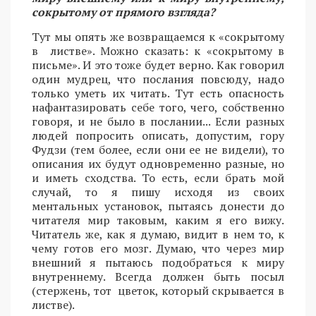
сокрытому от прямого взгляда?
Тут мы опять же возвращаемся к «сокрытому
в листве». Можно сказать: к «сокрытому в
письме». И это тоже будет верно. Как говорил
один мудрец, что послания повсюду, надо
только уметь их читать. Тут есть опасность
нафантазировать себе того, чего, собственно
говоря, и не было в послании... Если разных
людей попросить описать, допустим, гору
Фудзи (тем более, если они ее не видели), то
описания их будут одновременно разные, но
и иметь сходства. То есть, если брать мой
случай, то я пишу исходя из своих
ментальных установок, пытаясь донести до
читателя мир таковым, каким я его вижу.
Читатель же, как я думаю, видит в нем то, к
чему готов его мозг. Думаю, что через мир
внешний я пытаюсь подобраться к миру
внутреннему. Всегда должен быть посыл
(стержень, тот цветок, который скрывается в
листве).