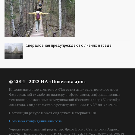
Свердловчан предупреждают о ливнях и граде
© 2014 - 2022 ИА «Повестка дня»
Информационное агентство «Повестка дня» зарегистрировано в
Федеральной службе по надзору в сфере связи, информационных
технологий и массовых коммуникаций (Роскомнадзор) 30 октября
2014 года. Свидетельство о регистрации СМИ ИА № ФС77-59739
Настоящий ресурс может содержать материалы 18+
Политика конфиденциальности
Учредитель и главный редактор: Ярков Борис Степанович Адрес:
620026 г. Екатеринбург, ул. К. Маркса, 12., оф.31. Тел.: 8-922-144-78-53