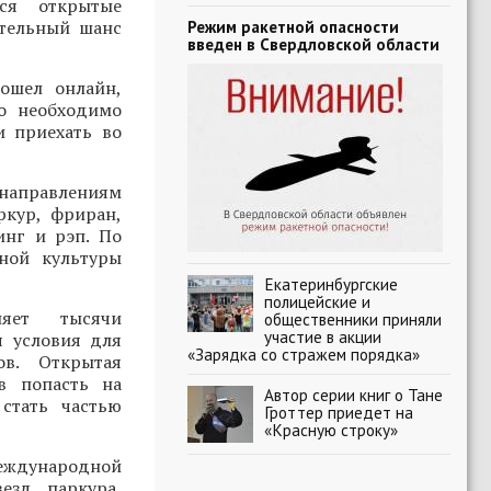
ся открытые
ительный шанс
Режим ракетной опасности
введен в Свердловской области
ошел онлайн,
о необходимо
и приехать во
 направлениям
ркур, фриран,
инг и рэп. По
ной культуры
Екатеринбургские
полицейские и
няет тысячи
общественники приняли
участие в акции
я условия для
«Зарядка со стражем порядка»
ов. Открытая
в попасть на
Автор серии книг о Тане
стать частью
Гроттер приедет на
«Красную строку»
Международной
езд паркура,