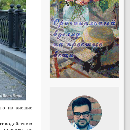
его из внешне
отиводействию
к правило, не