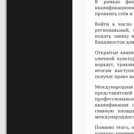
В рамках фин
квалификационн
проявить себя и
Войти в число 
региональный, 
подать заявку
Владивосток для
Открытые квали
уличной культу
воркаут, трики
итогам выступ
получат право в
Международн
представителей
профессиональ
квалификация 
главную площад
международного
Помимо этого, 
конкурс-преми