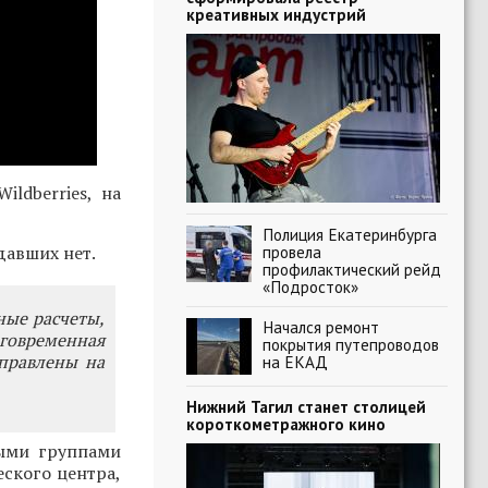
креативных индустрий
ldberries, на
Полиция Екатеринбурга
давших нет.
провела
профилактический рейд
«Подросток»
ные расчеты,
Начался ремонт
говременная
покрытия путепроводов
правлены на
на ЕКАД
Нижний Тагил станет столицей
короткометражного кино
ыми группами
ского центра,