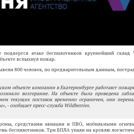
е подвергся атаке беспилотников крупнейший склад Wi
бъекте вспыхнул пожар.
вели 800 человек, по предварительным данным, постра
ском объекте компании в Екатеринбурге работают пожар
возникло возгорание. На объекте была проведена забла
рием текущих поставок временно ограничен, они перена
», - сообщает пресс-служба Wildberries.
роны, средствами авиации и ПВО, мобильными огнев
мь беспилотников. Три БПЛА упали на кровлю логистиче