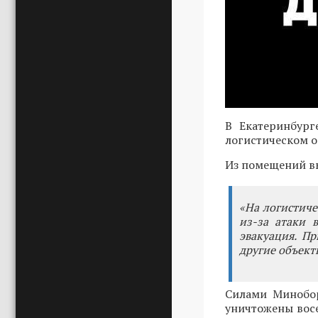
В Екатеринбург
логистическом о
Из помещений вы
«На логистиче
из-за атаки 
эвакуация. П
другие объекты
Силами Минобо
уничтожены восе