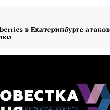
berries в Екатеринбурге атако
ики