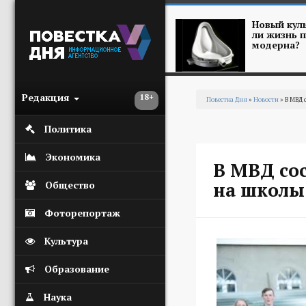
Перейти к основному содержанию
Новый куль
ли жизнь п
модерна?
Редакция
18+
Повестка Дня
»
Новости
» В МВД 
Вы здесь
Политика
Экономика
В МВД со
на школы
Общество
Фоторепортаж
Культура
Образование
Наука