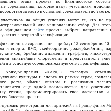
ального этапа проекта во Владивостоке состоят
ые соревнования, которые дадут участникам дополн
 побороться за место в основной соревновательной сетке.
участников на общих условиях могут те, кто не пр
межрегиональный или национальный отбор. Для этог
 на официальном
сайте
проекта, выбрать направление 
 участия в открытой квалификации.
фикационные соревнования пройдут 18 сентября по 13
ры и спорта: BMX, скейтбординг, роллерблейдинг, па
нг, хип-хоп, брейкинг, диджеинг, граффити, кикскутер
лений сильнейшие спортсмены и представители улич
ыйти в основную соревновательную сетку Гранд-финала.
ая конкурс-премия «КАРДО» ежегодно объеди
 уличной культуры и спорта из разных стран, создава
ного роста, обмена опытом и реализации талант
становится еще одной возможностью для участнико
ку сезона, продемонстрировать свое мастерство и 
 сообщества проекта.
открылась регистрация для зрителей на Гранд-финал 
и «КАРДО». Зрители смогут увидеть выступления зв