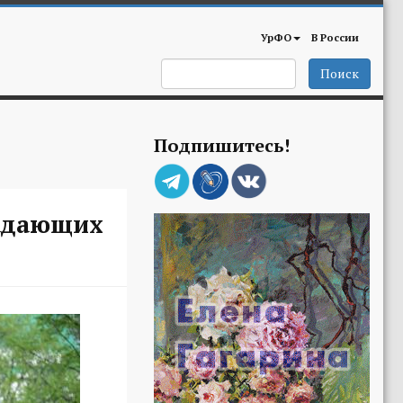
УрФО
В России
Поиск
Подпишитесь!
падающих