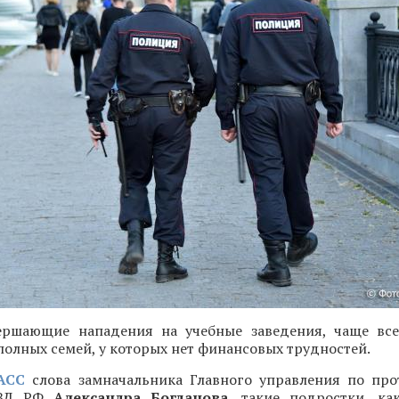
ершающие нападения на учебные заведения, чаще вс
полных семей, у которых нет финансовых трудностей.
АСС
слова замначальника Главного управления по пр
МВД РФ
Александра Богданова
, такие подростки, ка