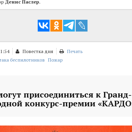
ор
Денис Паслер
.
11:54
Повестка дня
Печать
така беспилотников
Пожар
могут присоединиться к Гранд
дной конкурс-премии «КАРДО