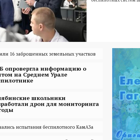
или 16 заброшенных земельных участков
Б опровергла информацию о
итом на Среднем Урале
спилотнике
лябинские школьники
зработали дрон для мониторинга
годы
чались испытания беспилотного КамА3а