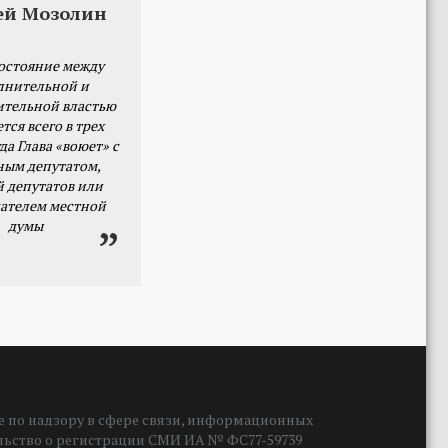
ей Мозолин
остояние между
лнительной и
ительной властью
тся всего в трех
да Глава «воюет» с
ным депутатом,
й депутатов или
ателем местной
думы
 по надзору в сфере связи, информационных
ельство о регистрации СМИ ИА № ФС77-59739