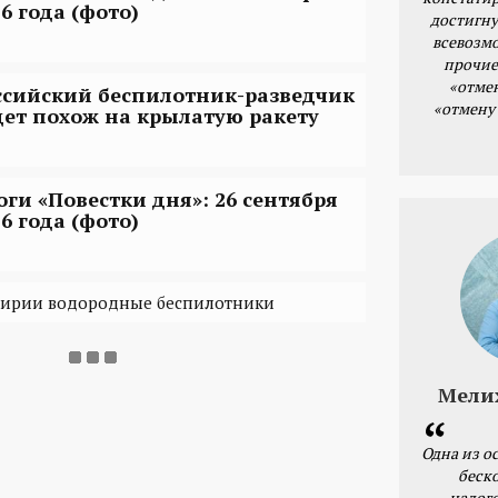
6 года (фото)
достигну
всевозм
прочие
«отме
ссийский беспилотник-разведчик
«отмену
дет похож на крылатую ракету
оги «Повестки дня»: 26 сентября
6 года (фото)
 Сирии водородные беспилотники
Мели
Одна из о
беск
налог