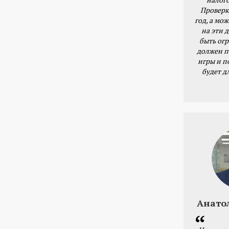
Проверк
год, а мож
на эти 
быть ог
должен п
игры и п
будет д
Анато