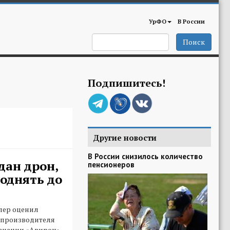
УрФО
В России
Поиск
Подпишитесь!
Другие новости
В России снизилось количество
дан дрон,
пенсионеров
однять до
лер оценил
 производителя
виации «Авирон».