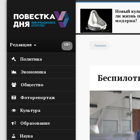
Перейти к основному содержанию
Новый куль
ли жизнь п
модерна?
Редакция
18+
Главная
Вы здесь
Политика
Экономика
Беспилот
Общество
Фоторепортаж
Культура
Образование
Наука