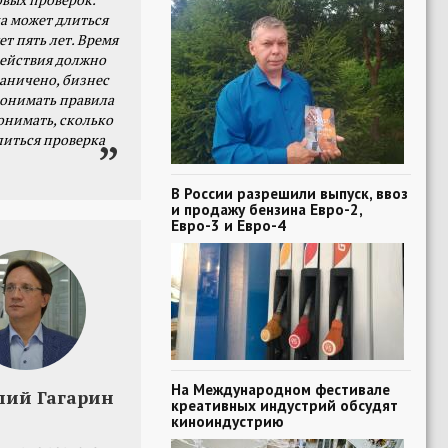
а может длиться
ет пять лет. Время
действия должно
раничено, бизнес
онимать правила
онимать, сколько
литься проверка
В России разрешили выпуск, ввоз
и продажу бензина Евро-2,
Евро-3 и Евро-4
На Международном фестивале
лий Гагарин
креативных индустрий обсудят
киноиндустрию