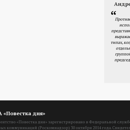
Андр
Против
испо
представ
выражае
типах, ког
отдель
группо
председ
ИА «Повестка дня»
нтство «Повестка дня» зарегистрировано в Федеральной службе
вых коммуникаций (Роскомнадзор) 30 октября 2014 года. Свидет