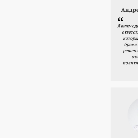
Андр
Я вижу од
ответст
которы
бремя
решени
от
полити