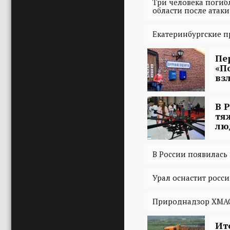
Три человека погиб
области после атак
Екатеринбургские п
Пе
«П
вз
В 
тя
лю
В России появилась
Урал оснастит рос
Природнадзор ХМАО
Ит