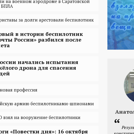
ли на военном аэродроме в Саратовской
и БПЛА
риставы за долги арестовали беспилотник
рвый в истории беспилотник
очты России» разбился после
лета
России начались испытания
жёлого дрона для спасения
дей
 новая профессия
сийскую армию беспилотниками-шпионами
Анато
 взял на вооружение беспилотники
Резул
оги «Повестки дня»: 16 октября
констатир