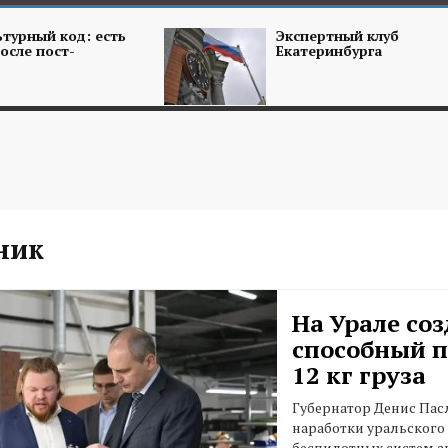
турный код: есть
Экспертный клуб
осле пост-
Екатеринбурга
ник
На Урале соз
способный п
12 кг груза
Губернатор Денис Пас
наработки уральского
беспилотных систем а