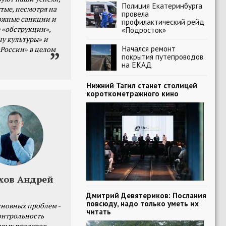
Полиция Екатеринбурга
тые, несмотря на
провела
ожные санкции и
профилактический рейд
 «обструкции»,
«Подросток»
ну культуры» и
Начался ремонт
 России» в целом
покрытия путепроводов
на ЕКАД
Нижний Тагил станет столицей
короткометражного кино
хов Андрей
Дмитрий Девятериков: Послания
повсюду, надо только уметь их
сновных проблем -
читать
онтрольность
овых проверок.