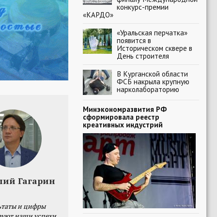
конкурс-премии
«КАРДО»
«Уральская перчатка»
появится в
Историческом сквере в
День строителя
В Курганской области
ФСБ накрыла крупную
нарколабораторию
Минэкономразвития РФ
сформировала реестр
креативных индустрий
лий Гагарин
ьтаты и цифры
уют наши успехи,