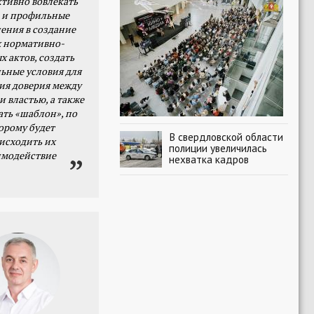
тивно вовлекать
 и профильные
ения в создание
 нормативно-
х актов, создать
ьные условия для
я доверия между
и властью, а также
ать «шаблон», по
орому будет
В свердловской области
исходить их
полиции увеличилась
имодействие
нехватка кадров