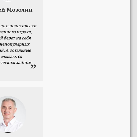
ей Мозолин
ного политически
венного игрока,
й берет на себя
 непопулярных
й. А остальные
делываются
ческим хайпом