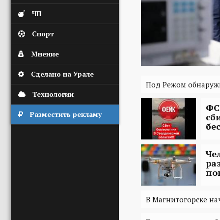
ЧП
Спорт
Мнение
Сделано на Урале
Под Режом обнаруж
Технологии
ФС
Разместить рекламу
сб
бе
Че
ра
по
В Магнитогорске на