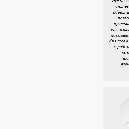
Нужно ак
бизнес
объедин
новых
правовы
максимал
повышени
бизнесом 
выработ
кот
про
вза