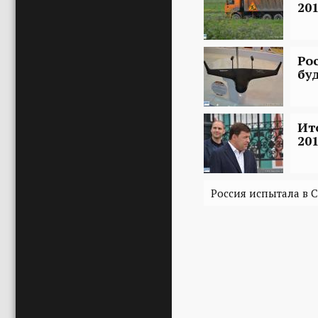
201
Ро
бу
Ит
201
Россия испытала в