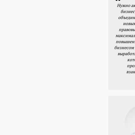
Нужно ак
бизнес
объедин
новых
правовы
максимал
повышени
бизнесом 
выработ
кот
про
вза