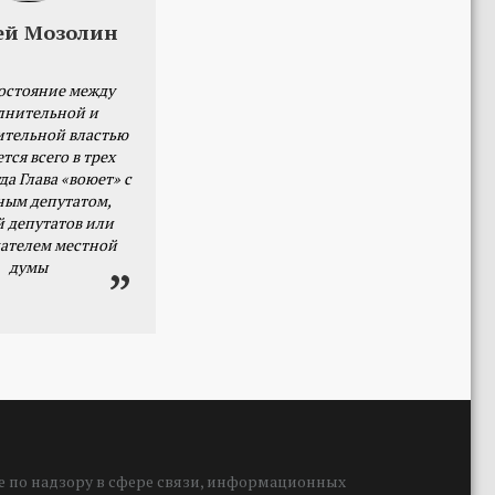
ей Мозолин
остояние между
лнительной и
ительной властью
тся всего в трех
да Глава «воюет» с
ным депутатом,
й депутатов или
ателем местной
думы
 по надзору в сфере связи, информационных