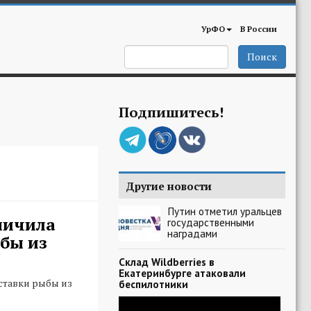
УрФО
В России
Поиск
Подпишитесь!
Другие новости
Путин отметил уральцев
ничила
государственными
наградами
бы из
Склад Wildberries в
Екатеринбурге атаковали
ставки рыбы из
беспилотники