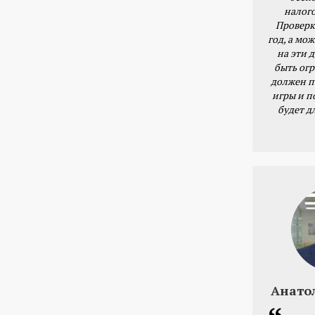
налог
Проверк
год, а мож
на эти 
быть ог
должен п
игры и п
будет д
Анато