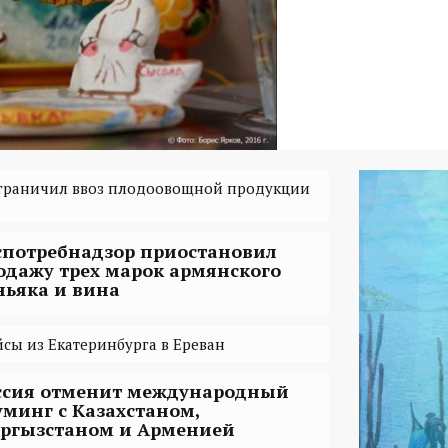
ограничил ввоз плодоовощной продукции
спотребнадзор приостановил
одажу трех марок армянского
ньяка и вина
йсы из Екатеринбурга в Ереван
ссия отменит международный
уминг с Казахстаном,
ргызстаном и Арменией