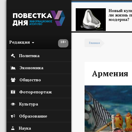
Перейти к основному содержанию
Новый куль
ли жизнь п
модерна?
Редакция
18+
Главная
Вы здесь
Политика
Экономика
Армения
Общество
Фоторепортаж
Культура
Образование
Наука