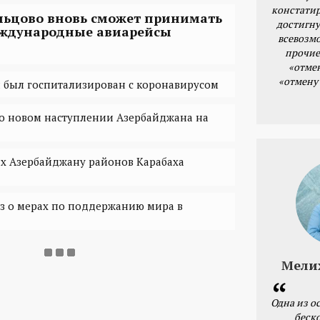
констатир
льцово вновь сможет принимать
достигну
ждународные авиарейсы
всевозм
прочие
«отме
«отмену
 был госпитализирован с коронавирусом
о новом наступлении Азербайджана на
 Азербайджану районов Карабаха
з о мерах по поддержанию мира в
Мели
Одна из о
беск