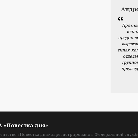
Андр
Против
испо
представ
выражае
типах, ког
отдель
группо
председ
ИА «Повестка дня»
нтство «Повестка дня» зарегистрировано в Федеральной службе