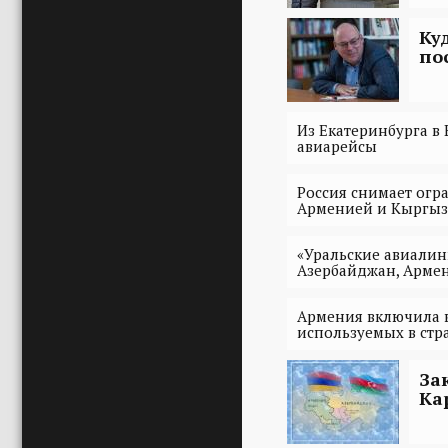
Ку
по
Из Екатеринбурга в
авиарейсы
Россия снимает огр
Арменией и Кыргыз
«Уральские авиалин
Азербайджан, Армен
Армения включила в
используемых в стр
За
Ка