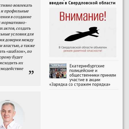
введен в Свердловской области
тивно вовлекать
 и профильные
ения в создание
 нормативно-
х актов, создать
ьные условия для
я доверия между
и властью, а также
ать «шаблон», по
орому будет
исходить их
Екатеринбургские
имодействие
полицейские и
общественники приняли
участие в акции
«Зарядка со стражем порядка»