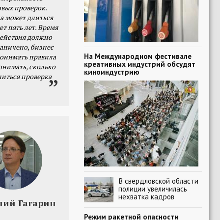
овых проверок.
а может длиться
ет пять лет. Время
действия должно
раничено, бизнес
На Международном фестивале
онимать правила
креативных индустрий обсудят
онимать, сколько
киноиндустрию
литься проверка
В свердловской области
полиции увеличилась
нехватка кадров
лий Гагарин
Режим ракетной опасности