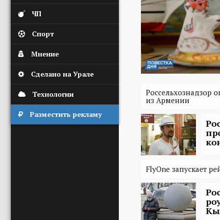
ЧП
Спорт
Мнение
Сделано на Урале
Россельхознадзор 
Технологии
из Армении
Разместить рекламу
Ро
пр
ко
FlyOne запускает ре
Ро
ро
Кы