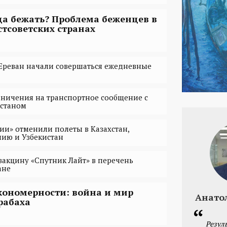
да бежать? Проблема беженцев в
стсоветских странах
 Ереван начали совершаться ежедневные
аничения на транспортное сообщение с
станом
ии» отменили полеты в Казахстан,
ию и Узбекистан
акцину «Спутник Лайт» в перечень
ане
кономерности: война и мир
Анато
рабаха
Резул