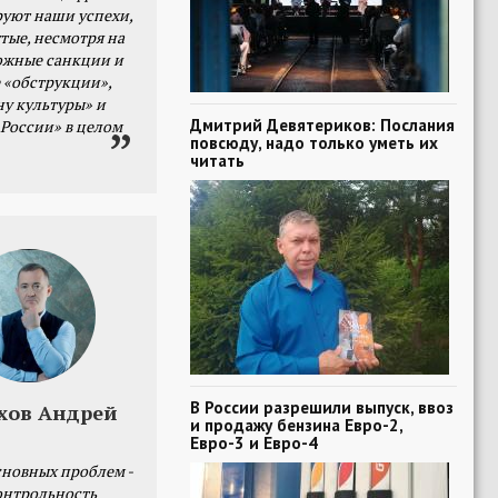
уют наши успехи,
тые, несмотря на
ожные санкции и
 «обструкции»,
ну культуры» и
Дмитрий Девятериков: Послания
 России» в целом
повсюду, надо только уметь их
читать
В России разрешили выпуск, ввоз
хов Андрей
и продажу бензина Евро-2,
Евро-3 и Евро-4
сновных проблем -
онтрольность