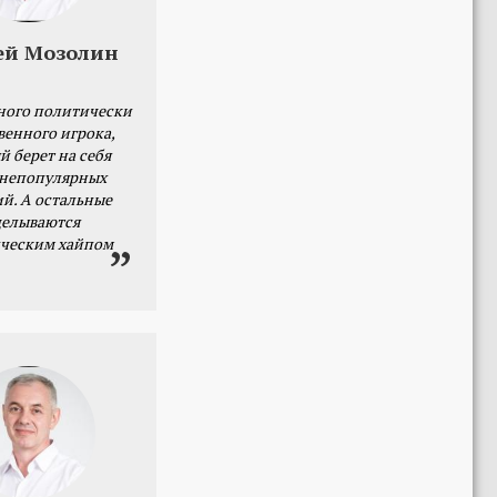
ей Мозолин
ного политически
венного игрока,
й берет на себя
 непопулярных
й. А остальные
делываются
ческим хайпом