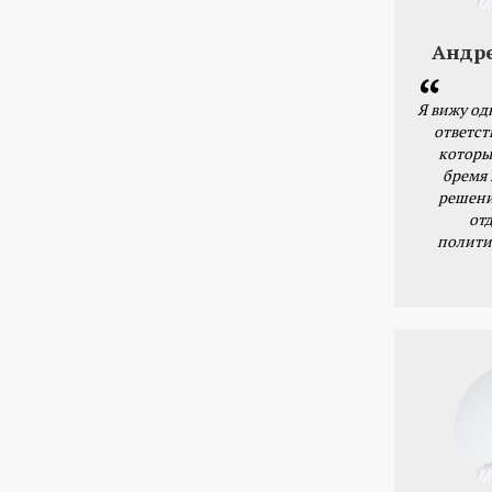
Андр
Я вижу од
ответст
которы
бремя
решени
от
полити