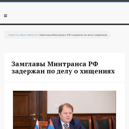
Перейти к основному содержанию
Мобильное
меню
Повестка Дня
»
Новости
» Замглавы Минтранса РФ задержан по делу о хищениях
Вы здесь
Замглавы Минтранса РФ
задержан по делу о хищениях