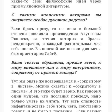
какие-то свои философские идеи через
призму японской литературы.
С какими японскими авторами вы
ощущаете особое духовное родство?
Если брать прозу, то на меня в большей
степени повлияли произведения Акутагавы
Рюноскэ, за чтения которых я брался
неоднократно, и каждый раз открывал для
себя новое. В японской же поэзии для меня
был ориентиром Сайгё.
Ваши тексты обращены, прежде всего, к
миру внешнему или к миру внутреннему,
сокрытому от прямого взгляда?
Тут мы опять же возвращаемся к «сокрытому
в листве». Можно сказать: к «сокрытому в
письме». И это тоже будет верно. Как говорил
один мудрец, что послания повсюду, надо
только уметь их читать. Тут есть опасность
нафантазировать себе того, чего, собственно
говоря, и не было в послании... Если разных