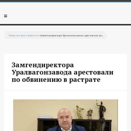
Перейти к основному содержанию
Мобильное
меню
Повестка Дня
»
Новости
» Замгендиректора Уралвагонзавода арестовали по...
Вы здесь
Замгендиректора
Уралвагонзавода арестовали
по обвинению в растрате