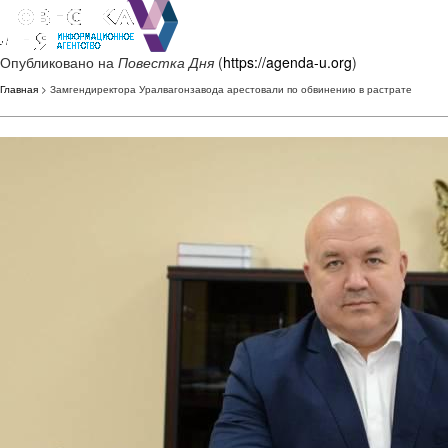
Опубликовано на
Повестка Дня
(
https://agenda-u.org
)
Главная
> Замгендиректора Уралвагонзавода арестовали по обвинению в растрате