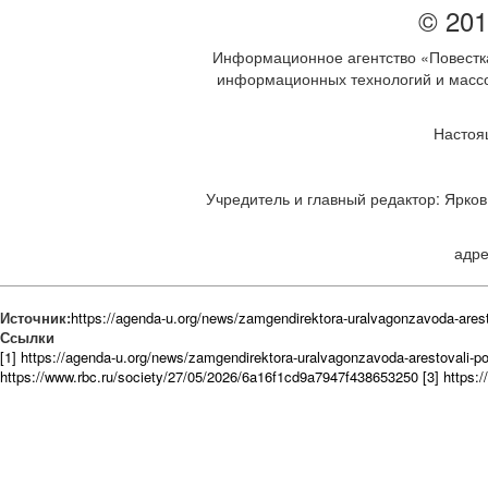
© 201
Информационное агентство «Повестка
информационных технологий и массов
Настоя
Учредитель и главный редактор: Ярков 
адре
Источник:
https://agenda-u.org/news/zamgendirektora-uralvagonzavoda-aresto
Ссылки
[1] https://agenda-u.org/news/zamgendirektora-uralvagonzavoda-arestovali-po
https://www.rbc.ru/society/27/05/2026/6a16f1cd9a7947f438653250
[3] https: