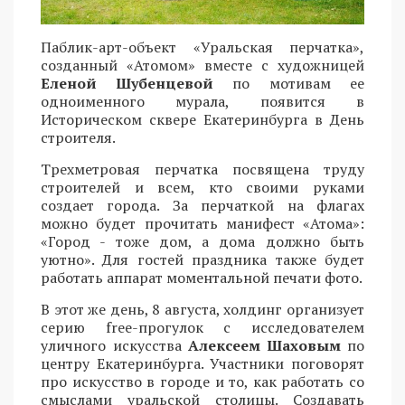
Паблик-арт-объект «Уральская перчатка»,
созданный «Атомом» вместе с художницей
Еленой Шубенцевой
по мотивам ее
одноименного мурала, появится в
Историческом сквере Екатеринбурга в День
строителя.
Трехметровая перчатка посвящена труду
строителей и всем, кто своими руками
создает города. За перчаткой на флагах
можно будет прочитать манифест «Атома»:
«Город - тоже дом, а дома должно быть
уютно». Для гостей праздника также будет
работать аппарат моментальной печати фото.
В этот же день, 8 августа, холдинг организует
серию free-прогулок с исследователем
уличного искусства
Алексеем Шаховым
по
центру Екатеринбурга. Участники поговорят
про искусство в городе и то, как работать со
смыслами уральской столицы. Создавать