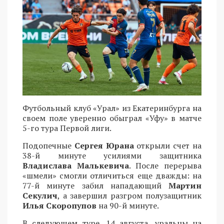
Футбольный клуб «Урал» из Екатеринбурга на
своем поле уверенно обыграл «Уфу» в матче
5-го тура Первой лиги.
Подопечные
Сергея Юрана
открыли счет на
38-й минуте усилиями защитника
Владислава Малькевича
. После перерыва
«шмели» смогли отличиться еще дважды: на
77-й минуте забил нападающий
Мартин
Секулич
, а завершил разгром полузащитник
Илья Скоропупов
на 90-й минуте.
В следующем туре, 14 августа, уральцы на