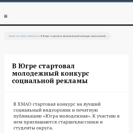
Перейти к основному содержанию
Мобильное
меню
Повестка Дня
»
Новости
» В Югре стартовал молодежный конкурс социальной...
Вы здесь
В Югре стартовал
молодежный конкурс
социальной рекламы
В ХМАО стартовал конкурс на лучший
социальный видеоролик и печатную
публикацию «Югра молодежная». К участию в
нем приглашаются старшеклассники и
студенты округа.