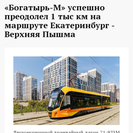
«Богатырь-М» успешно
преодолел 1 тыс км на
маршруте Екатеринбург -
Верхняя Пышма
Двухсекционный трамвайный вагон 71-923М