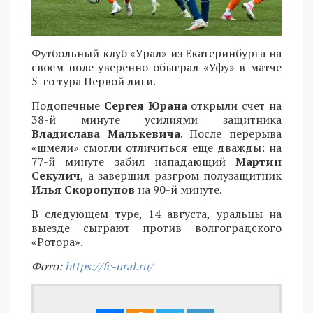
Футбольный клуб «Урал» из Екатеринбурга на
своем поле уверенно обыграл «Уфу» в матче
5-го тура Первой лиги.
Подопечные
Сергея Юрана
открыли счет на
38-й минуте усилиями защитника
Владислава Малькевича
. После перерыва
«шмели» смогли отличиться еще дважды: на
77-й минуте забил нападающий
Мартин
Секулич
, а завершил разгром полузащитник
Илья Скоропупов
на 90-й минуте.
В следующем туре, 14 августа, уральцы на
выезде сыграют против волгоградского
«Ротора».
Фото:
https://fc-ural.ru/