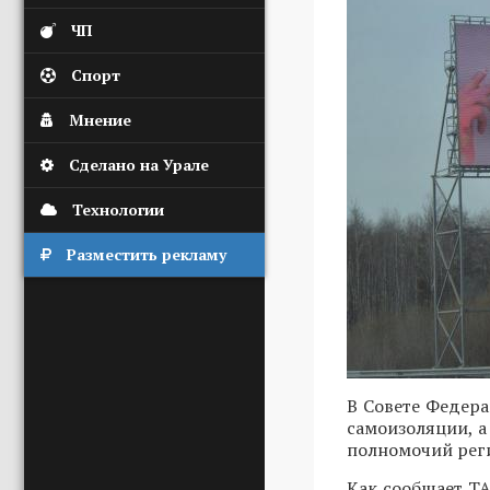
ЧП
Спорт
Мнение
Сделано на Урале
Технологии
Разместить рекламу
В Совете Федер
самоизоляции, а
полномочий реги
Как сообщает Т