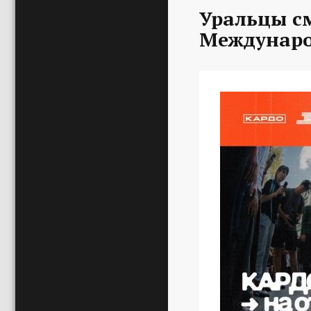
Уральцы с
Междунаро