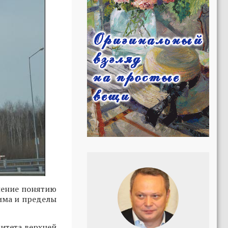
ление понятию
има и пределы
итета верхней