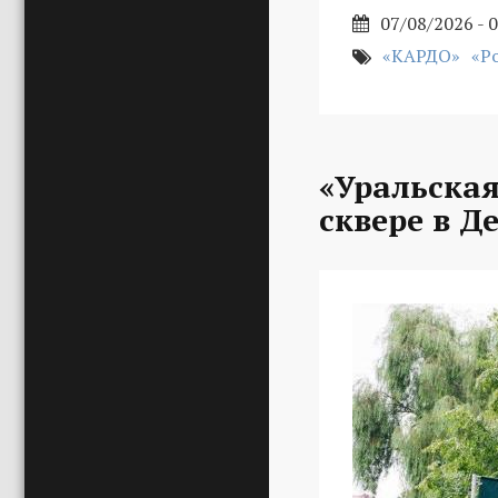
07/08/2026 - 
«КАРДО»
«Р
«Уральская
сквере в Д