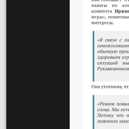
палаты по кон
комитета
Ирин
игры», понятны
интересы.
«В связи с п
самоизоляции
обычную проце
здоровьем огр
ситуаций мы
Рукавишников
Она уточнила, ч
«Режим повыш
слова. Мы хо
Потому что п
пояснила замп