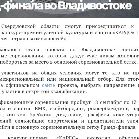
 Свердловской области смогут присоединиться к 
конкурс-премии уличной культуры и спорта «КАРДО» 
ия - страна возможностей».
ального этапа проекта во Владивостоке состоят
ые соревнования, которые дадут участникам дополн
 побороться за место в основной соревновательной сетке.
участников на общих условиях могут те, кто не пр
межрегиональный или национальный отбор. Для этог
 на официальном
сайте
проекта, выбрать направление 
 участия в открытой квалификации.
фикационные соревнования пройдут 18 сентября по 13
ры и спорта: BMX, скейтбординг, роллерблейдинг, па
нг, хип-хоп, брейкинг, диджеинг, граффити, кикскутер
лений сильнейшие спортсмены и представители улич
ыйти в основную соревновательную сетку Гранд-финала.
ая конкурс-премия «КАРДО» ежегодно объеди