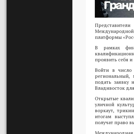
Представители
Международной 
платформы «Росс
В рамках фин
квалификационн
проявить себя и
Войти в число 
региональный, 
подать заявку
Владивосток для
Открытые квали
уличной культу
воркаут, трики
итогам выступ
получат право в
Международн