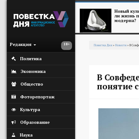
Перейти к основному содержанию
Новый куль
ли жизнь п
модерна?
Редакция
18+
Повестка Дня
»
Новости
» В Совф
Вы здесь
Политика
Экономика
В Совфеде
понятие 
Общество
Фоторепортаж
Культура
Образование
Наука