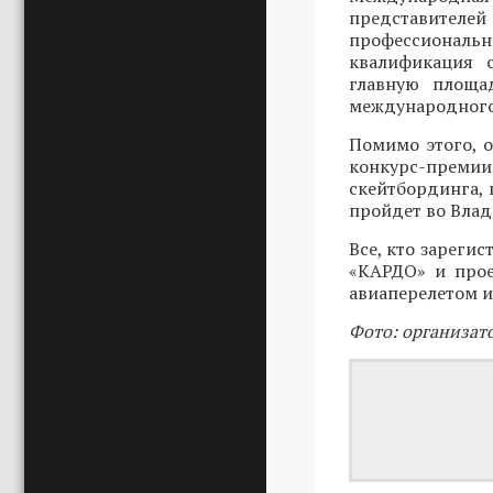
представителей
профессиональ
квалификация 
главную площад
международного
Помимо этого, 
конкурс-преми
скейтбординга, 
пройдет во Влади
Все, кто зарегис
«КАРДО» и прое
авиаперелетом и
Фото: организат