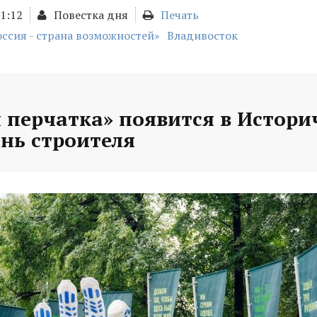
01:12
Повестка дня
Печать
оссия - страна возможностей»
Владивосток
 перчатка» появится в Истори
ень строителя