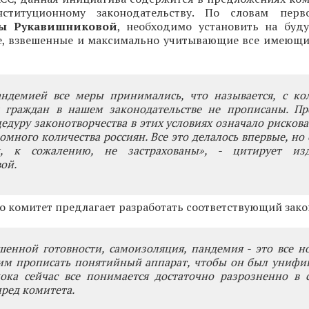
ституционному законодательству. По словам перв
ы Рукавишниковой
, необходимо установить на буд
е, взвешенные и максимально учитывающие все имеющи
андемией все меры принимались, что называется, с кол
 граждан в нашем законодательстве не прописаны. Пр
дуру законотворчества в этих условиях означало рисков
омного количества россиян. Все это делалось впервые, но
, к сожалению, не застрахованы», - цитирует изд
ой.
то комитет предлагает разработать соответствующий зако
енной готовности, самоизоляция, пандемия - это все н
тим прописать понятийный аппарат, чтобы он был унифи
ока сейчас все понимается достаточно разрозненно в с
ред комитета.