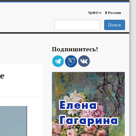
УрФО
В России
Поиск
Подпишитесь!
е