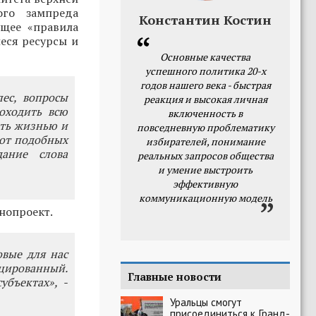
ого зампреда
Константин Костин
ущее «правила
еся ресурсы и
Основные качества
успешного политика 20-х
годов нашего века - быстрая
ес, вопросы
реакция и высокая личная
оходить всю
включенность в
ать жизнью и
повседневную проблематику
 от подобных
избирателей, понимание
ание слова
реальных запросов общества
и умение выстроить
эффективную
коммуникационную модель
нопроект.
овые для нас
цированный.
Главные новости
убъектах», -
Уральцы смогут
присоединиться к Гранд-