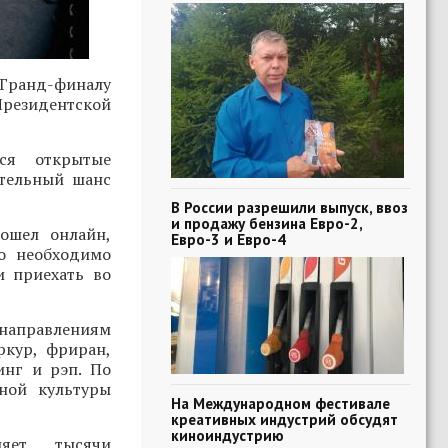
Гранд-финалу
Президентской
ся открытые
ительный шанс
В России разрешили выпуск, ввоз
и продажу бензина Евро-2,
ошел онлайн,
Евро-3 и Евро-4
о необходимо
и приехать во
 направлениям
ркур, фриран,
инг и рэп. По
ной культуры
На Международном фестивале
креативных индустрий обсудят
киноиндустрию
няет тысячи