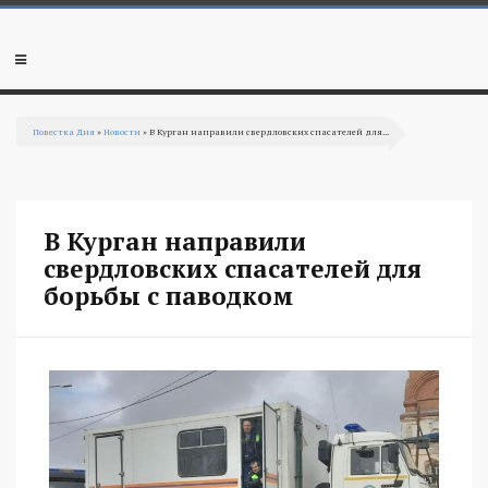
Перейти к основному содержанию
Мобильное
меню
Повестка Дня
»
Новости
» В Курган направили свердловских спасателей для...
Вы здесь
В Курган направили
свердловских спасателей для
борьбы с паводком