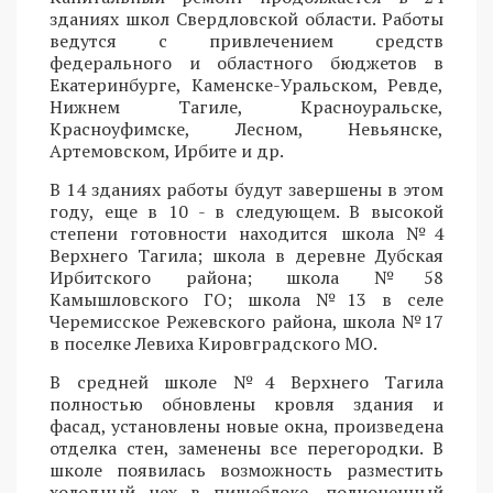
зданиях школ Свердловской области. Работы
ведутся с привлечением средств
федерального и областного бюджетов в
Екатеринбурге, Каменске-Уральском, Ревде,
Нижнем Тагиле, Красноуральске,
Красноуфимске, Лесном, Невьянске,
Артемовском, Ирбите и др.
В 14 зданиях работы будут завершены в этом
году, еще в 10 - в следующем. В высокой
степени готовности находится школа №4
Верхнего Тагила; школа в деревне Дубская
Ирбитского района; школа №58
Камышловского ГО; школа №13 в селе
Черемисское Режевского района, школа №17
в поселке Левиха Кировградского МО.
В средней школе №4 Верхнего Тагила
полностью обновлены кровля здания и
фасад, установлены новые окна, произведена
отделка стен, заменены все перегородки. В
школе появилась возможность разместить
холодный цех в пищеблоке, полноценный