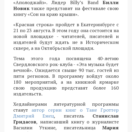
«Аполоджайз». Лидер Billy’s Band
Билли
Новик
также представит на фестивале свою
книгу «Сон на краю крыши».
«Красная строка» пройдет в Екатеринбурге с
21 по 23 августа. В этом году она состоится на
новой площадке - читателей, писателей и
издателей будут ждать не в Историческом
сквере, а на Октябрьской площади.
Тема этого года посвящена 40-летию
Свердловского рок-клуба - «Эта музыка будет
вечной». Ожидается свыше 90 тыс. гостей из
пяти регионов. В программу войдут около
180 мероприятий, а на книжной ярмарке
свою продукцию представят более 160
издательств.
Хедлайнерами литературной программы
станут
автор серии книг о Тане Гроттер
Дмитрий Емец
, писатель
Станислав
Гридасов
, написавший книгу о журналисте
Василии Уткине, писательница
Мария