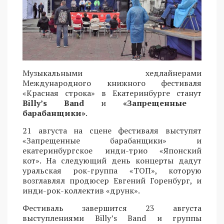
Музыкальными хедлайнерами
Международного книжного фестиваля
«Красная строка» в Екатеринбурге станут
Billy’s Band
и
«Запрещенные
барабанщики»
.
21 августа на сцене фестиваля выступят
«Запрещенные барабанщики» и
екатеринбургское инди-трио «Японский
кот». На следующий день концерты дадут
уральская рок-группа «ТОП», которую
возглавлял продюсер Евгений Горенбург, и
инди-рок-коллектив «друнк».
Фестиваль завершится 23 августа
выступлениями Billy’s Band и группы