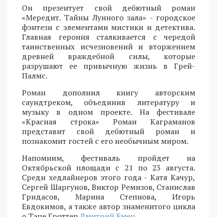
Он презентует свой дебютный роман
«Мередит. Тайны Лунного зала» - городское
фэнтези с элементами мистики и детектива.
Главная героиня сталкивается с чередой
таинственных исчезновений и вторжением
древней враждебной силы, которые
разрушают ее привычную жизнь в Грей-
Палмс.
Роман дополнил книгу авторским
саундтреком, объединив литературу и
музыку в одном проекте. На фестивале
«Красная строка» Роман Каграманов
представит свой дебютный роман и
познакомит гостей с его необычным миром.
Напомним, фестиваль пройдет на
Октябрьской площади с 21 по 23 августа.
Среди хедлайнеров этого года - Катя Качур,
Сергей Шаргунов, Виктор Ремизов, Станислав
Гридасов, Марина Степнова, Игорь
Евдокимов, а также автор знаменитого цикла
о Тане Гроттер
Дмитрий Емец.