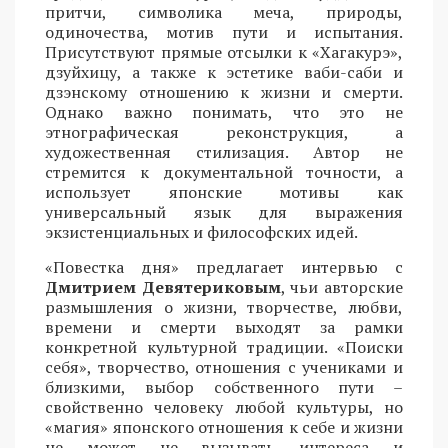
притчи, символика меча, природы,
одиночества, мотив пути и испытания.
Присутствуют прямые отсылки к «Хагакурэ»,
дзуйхицу, а также к эстетике ваби-саби и
дзэнскому отношению к жизни и смерти.
Однако важно понимать, что это не
этнографическая реконструкция, а
художественная стилизация. Автор не
стремится к документальной точности, а
использует японские мотивы как
универсальный язык для выражения
экзистенциальных и философских идей.
«Повестка дня» предлагает интервью с
Дмитрием Девятериковым
, чьи авторские
размышления о жизни, творчестве, любви,
времени и смерти выходят за рамки
конкретной культурной традиции. «Поиски
себя», творчество, отношения с учениками и
близкими, выбор собственного пути –
свойственно человеку любой культуры, но
«магия» японского отношения к себе и жизни
не может не вызывать интереса и