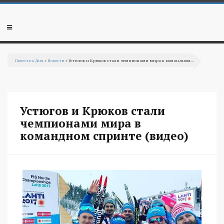
Перейти к основному содержанию
Мобильное
меню
Повестка Дня
»
Новости
» Устюгов и Крюков стали чемпионами мира в командном...
Вы здесь
Устюгов и Крюков стали
чемпионами мира в
командном спринте (видео)