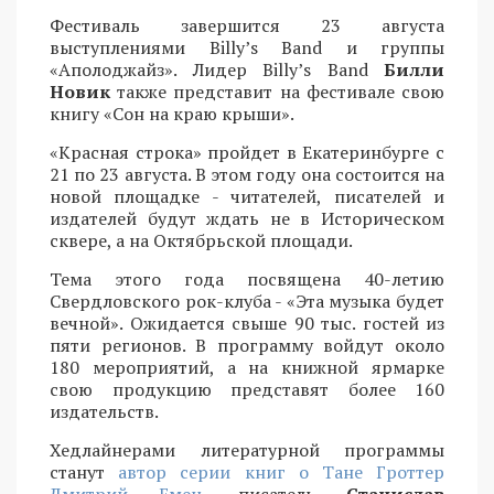
Фестиваль завершится 23 августа
выступлениями Billy’s Band и группы
«Аполоджайз». Лидер Billy’s Band
Билли
Новик
также представит на фестивале свою
книгу «Сон на краю крыши».
«Красная строка» пройдет в Екатеринбурге с
21 по 23 августа. В этом году она состоится на
новой площадке - читателей, писателей и
издателей будут ждать не в Историческом
сквере, а на Октябрьской площади.
Тема этого года посвящена 40-летию
Свердловского рок-клуба - «Эта музыка будет
вечной». Ожидается свыше 90 тыс. гостей из
пяти регионов. В программу войдут около
180 мероприятий, а на книжной ярмарке
свою продукцию представят более 160
издательств.
Хедлайнерами литературной программы
станут
автор серии книг о Тане Гроттер
Дмитрий Емец
, писатель
Станислав