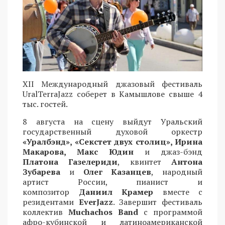
XII Международный джазовый фестиваль
UralTerraJazz соберет в Камышлове свыше 4
тыс. гостей.
8 августа на сцену выйдут Уральский
государственный духовой оркестр
«Уралбэнд», «Секстет двух столиц», Ирина
Макарова, Макс Юдин
и джаз-бэнд
Платона Газелериди
, квинтет
Антона
Зубарева
и
Олег Казанцев
, народный
артист России, пианист и
композитор
Даниил Крамер
вместе с
резидентами
EverJazz
. Завершит фестиваль
коллектив
Muchachos Band
с программой
афро-кубинской и латиноамериканской