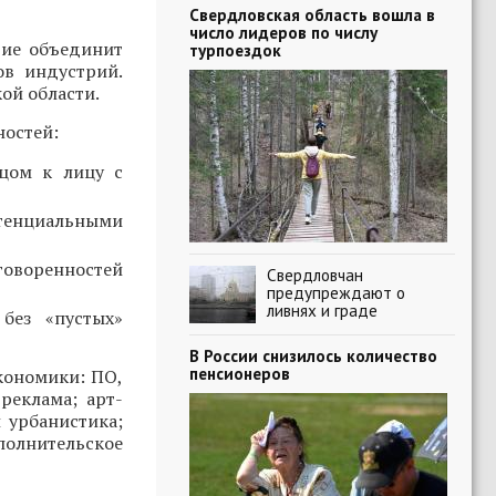
Свердловская область вошла в
число лидеров по числу
тие объединит
турпоездок
ов индустрий.
ой области.
ностей:
ицом к лицу с
тенциальными
говоренностей
Свердловчан
предупреждают о
ливнях и граде
без «пустых»
В России снизилось количество
пенсионеров
кономики: ПО,
реклама; арт-
 урбанистика;
полнительское