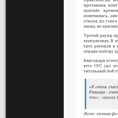
противник конт
хватило време
изменилась, ам
секунд до гонга
вновь не хватило
Третий раунд пр
контратаках. В 
трех раундов и 
отдали победу ур
Благодаря успех
весе UFC (до эт
титульный бой т
«Я очень счас
Ривьера - оче
что», - сказал
Фото: личная фо