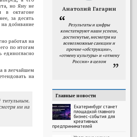
та, но Яну не
Анатолий Гагарин
я в октагоне
ее, за десять
и на добивание
Результаты и цифры
констатируют наши успехи,
достигнутые, несмотря на
тно работал на
всевозможные санкции и
его по итогам
прочие «обструкции»,
дь единогласно
«отмену культуры» и «отмену
России» в целом
га в легчайшем
етендовать на
Главные новости
й титульным.
есмотря ни на
Екатеринбург станет
площадкой главного
бизнес-события для
креативных
предпринимателей