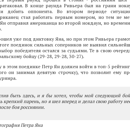
ратаковал. В конце раунда Ривьера был на грани нокау
ни добить оппонента. Во втором периоде ситуаци
ериканец стал работать первым номером, но тем не мен
 Ян отправил американца во второй нокдаун, но времен
.
ошел уже под диктовку Яна, но при этом Ривьера грамо
итоге поединок сильных соперников не выявил сильнейш
выбор победителя остался за судьями. Те в свою очере
альскому бойцу (29-28, 29-28, 30-27).
у в этом поединке Петр Ян должен войти в топ-5 рейтин
ого он занимал девятую строчку), что позволит ему пр
урнира.
тлив быть здесь, и я бы хотел, чтобы мой следующий бо
нь крепкий парень, но я шел вперед и делал свою работу н
 после боя россиянин.
тография Петра Яна