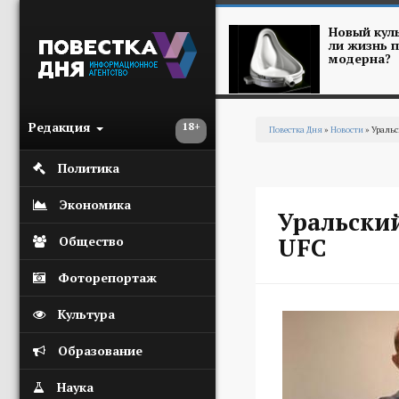
Перейти к основному содержанию
Новый куль
ли жизнь п
модерна?
Редакция
18+
Повестка Дня
»
Новости
» Уральс
Вы здесь
Политика
Экономика
Уральский
UFC
Общество
Фоторепортаж
Культура
Образование
Наука