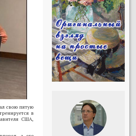
л свою пятую
тренируется в
тавителя США,
вперед, а его