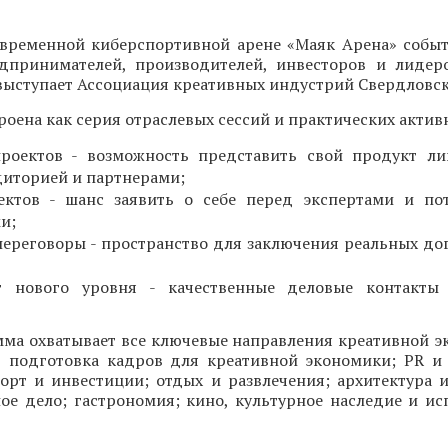
современной киберспортивной арене «Маяк Арена» собы
дпринимателей, производителей, инвесторов и лидер
ыступает Ассоциация креативных индустрий Свердловск
оена как серия отраслевых сессий и практических актив
проектов - возможность представить свой продукт л
диторией и партнерами;
ектов - шанс заявить о себе перед экспертами и по
и;
ереговоры - пространство для заключения реальных до
г нового уровня - качественные деловые контакты 
мма охватывает все ключевые направления креативной э
, подготовка кадров для креативной экономики; PR и 
орт и инвестиции; отдых и развлечения; архитектура и
ое дело; гастрономия; кино, культурное наследие и ис