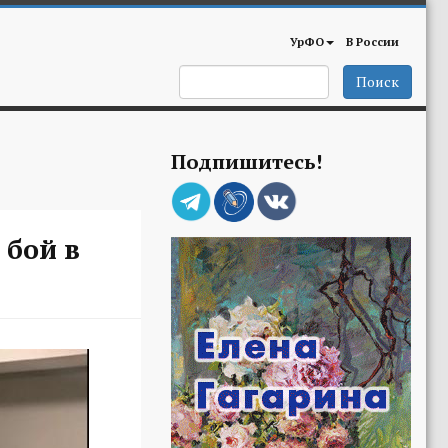
УрФО
В России
Поиск
Подпишитесь!
 бой в