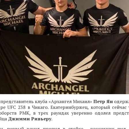
 представитель клуба «Архангел Михаил»
Петр Ян
одержа
ре UFC 238 в Чикаго. Екатеринбуржец, который сейчас 
борств РМК, в трех раундах уверенно одолел предс
йца
Джимми Ривьеру
.
сь первый раунд прошел в стойке - россиянин шел 