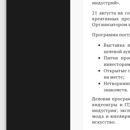
индустрий».
21 августа на 
креативных пре
Организатором в
Программа постр
Выставка 
целевой ау
Питчи про
инвесторам
Открытые п
на месте;
Нетворкин
знакомств.
Деловая програ
видеоигры и IT
индустрия; эксп
мода и ювелирн
искусство.