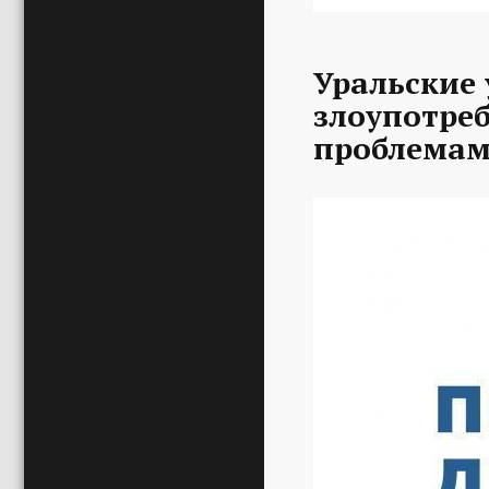
Уральские 
злоупотре
проблемам