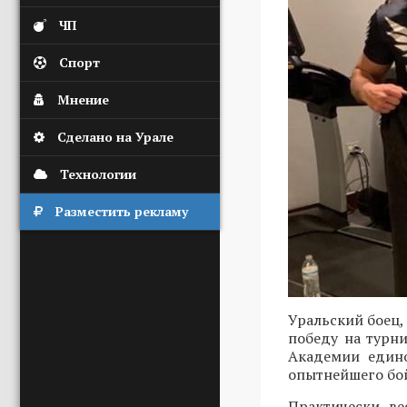
ЧП
Спорт
Мнение
Сделано на Урале
Технологии
Разместить рекламу
Уральский боец,
победу на турни
Академии едино
опытнейшего бо
Практически ве