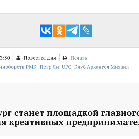
23:30
Повестка дня
Печать
иноборств РМК
Петр Ян
UFC
Клуб Архангел Михаил
рг станет площадкой главного
ля креативных предпринимате