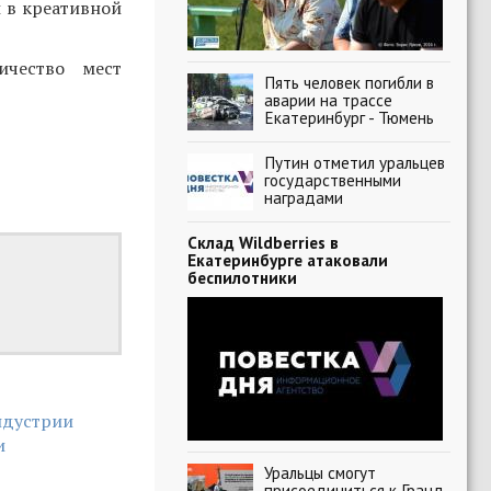
 в креативной
ичество мест
Пять человек погибли в
аварии на трассе
Екатеринбург - Тюмень
Путин отметил уральцев
государственными
наградами
Склад Wildberries в
Екатеринбурге атаковали
беспилотники
ндустрии
и
Уральцы смогут
присоединиться к Гранд-