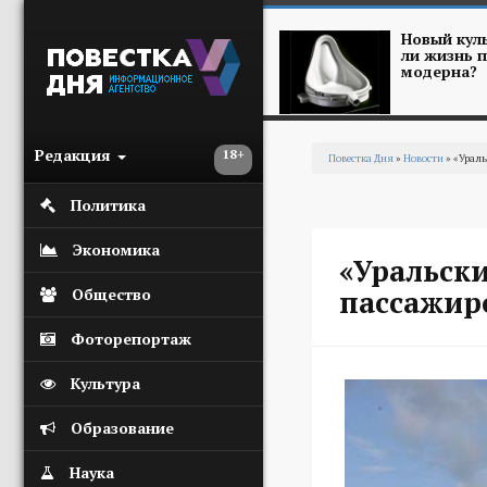
Перейти к основному содержанию
Новый куль
ли жизнь п
модерна?
Редакция
18+
Повестка Дня
»
Новости
» «Ураль
Вы здесь
Политика
Экономика
«Уральск
пассажиро
Общество
Фоторепортаж
Культура
Образование
Наука