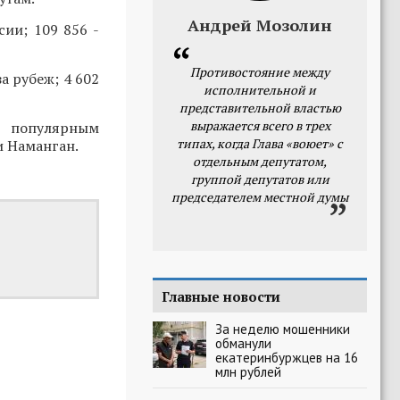
Андрей Мозолин
сии; 109 856 -
Противостояние между
а рубеж; 4 602
исполнительной и
представительной властью
выражается всего в трех
о популярным
типах, когда Глава «воюет» с
и Наманган.
отдельным депутатом,
группой депутатов или
председателем местной думы
Главные новости
За неделю мошенники
обманули
екатеринбуржцев на 16
млн рублей