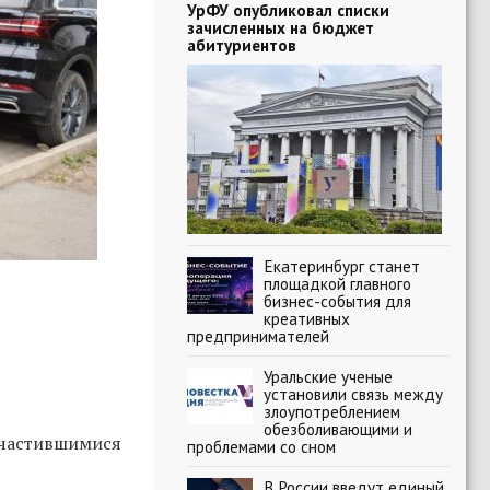
УрФУ опубликовал списки
зачисленных на бюджет
абитуриентов
Екатеринбург станет
площадкой главного
бизнес-события для
креативных
предпринимателей
Уральские ученые
установили связь между
злоупотреблением
обезболивающими и
участившимися
проблемами со сном
В России введут единый