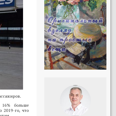
ассажиров.
а 16% больше
 2019-го, что
утам.