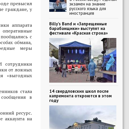
роде превысил
экзамен на знание
русского языка для
е граждане, у
иностранцев
Billy’s Band и «Запрещенные
ики аппарата
барабанщики» выступят на
, оперативные
фестивале «Красная строка»
 пообщались с
собах обмана,
ередные меры
И сотрудники
нки от ложных
ия «выгодных
енников стала
14 свердловских школ после
капремонта откроются в этом
 сообщения в
году
онний ресурс.
е аккаунта на