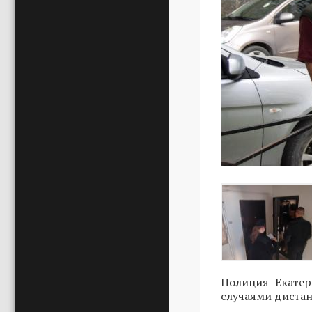
Полиция Екатер
случаями диста