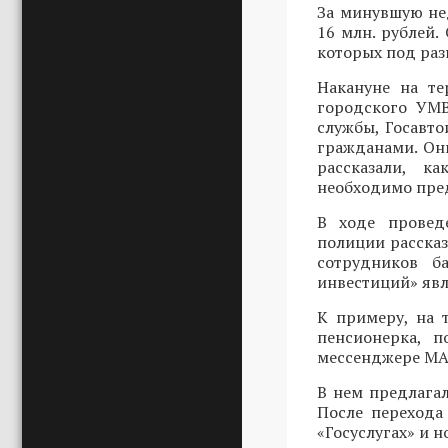
За минувшую не
16 млн. рублей.
которых под ра
Накануне на т
городского УМВ
службы, Госавт
гражданами. Он
рассказали, к
необходимо пред
В ходе провед
полиции расска
сотрудников б
инвестиций» явл
К примеру, на 
пенсионерка, п
мессенджере MAX
В нем предлагал
После перехода
«Госуслугах» и 