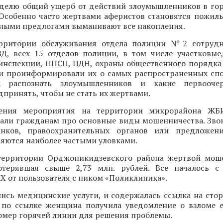
делю общий ущерб от действий злоумышленников в го
 Особенно часто жертвами аферистов становятся пожилы
зными предлогами выманивают все накопления.
ерритории обслуживания отдела полиции №2 сотрудн
Д, всех 15 отделов полиции, в том числе участковые
оинспекции, ППСП, ПДН, охраны общественного порядка
и проинформировали их о самых распространенных спо
ак распознать злоумышленников и какие первооч
принять, чтобы не стать их жертвами.
ения мероприятия на территории микрорайона ЖБ
зали гражданам про основные виды мошенничества. Зво
анков, правоохранительных органов или предложен
яются наиболее частыми уловками.
территории Орджоникидзевского района жертвой мош
отерявшая свыше 2,73 млн. рублей. Все началось с
 от пользователя с ником «Поликлиника».
ись медицинские услуги, и содержалась ссылка на стор
 по ссылке женщина получила уведомление о взломе е
номер горячей линии для решения проблемы.