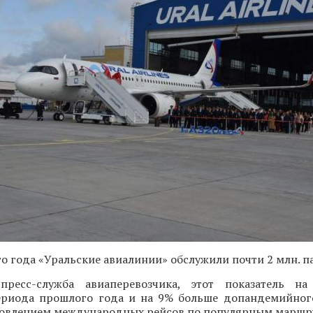
го года «Уральские авиалинии» обслужили почти 2 млн. п
пресс-служба авиаперевозчика, этот показатель н
ериода прошлого года и на 9% больше допандемийного
бновлением международных рейсов по популярным маршр