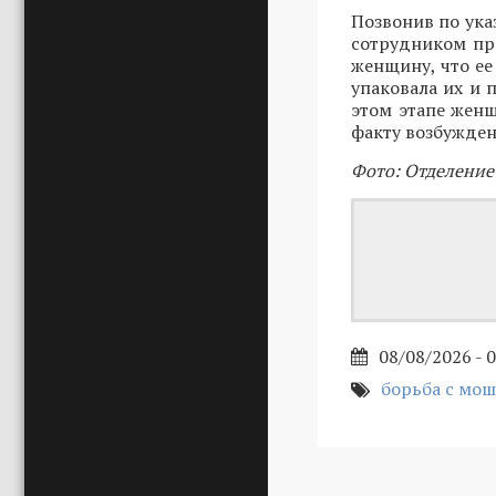
Позвонив по ука
сотрудником пр
женщину, что ее
упаковала их и 
этом этапе женщ
факту возбужден
Фото: Отделение
08/08/2026 - 
борьба с мо