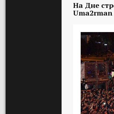
На Дне стр
Uma2rman 