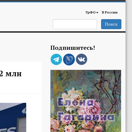
УрФО
В России
Поиск
Подпишитесь!
2 млн