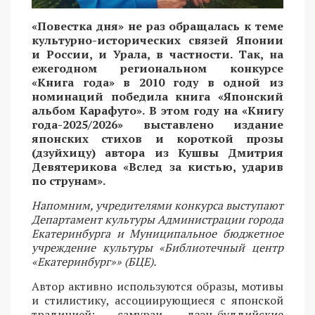
«Повестка дня» не раз обращалась к теме
культурно-исторических связей Японии
и России, и Урала, в частности. Так, на
ежегодном региональном конкурсе
«Книга года» в 2010 году в одной из
номинаций победила книга «Японский
альбом Карафуто». В этом году на «Книгу
года-2025/2026» выставлено издание
японских стихов и короткой прозы
(дзуйхицу) автора из Кушвы Дмитрия
Девятерикова «Вслед за кистью, ударив
по струнам».
Напомним, учредителями конкурса выступают
Департамент культуры Администрации города
Екатеринбурга и Муниципальное бюджетное
учреждение культуры «Библиотечный центр
«Екатеринбург»» (БЦЕ).
Автор активно используются образы, мотивы
и стилистику, ассоциирующиеся с японской
традицией: самураи, дзэн-буддийские