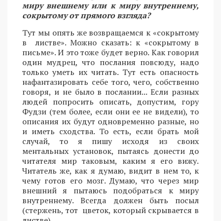
миру внешнему или к миру внутреннему,
сокрытому от прямого взгляда?
Тут мы опять же возвращаемся к «сокрытому
в листве». Можно сказать: к «сокрытому в
письме». И это тоже будет верно. Как говорил
один мудрец, что послания повсюду, надо
только уметь их читать. Тут есть опасность
нафантазировать себе того, чего, собственно
говоря, и не было в послании... Если разных
людей попросить описать, допустим, гору
Фудзи (тем более, если они ее не видели), то
описания их будут одновременно разные, но
и иметь сходства. То есть, если брать мой
случай, то я пишу исходя из своих
ментальных установок, пытаясь донести до
читателя мир таковым, каким я его вижу.
Читатель же, как я думаю, видит в нем то, к
чему готов его мозг. Думаю, что через мир
внешний я пытаюсь подобраться к миру
внутреннему. Всегда должен быть посыл
(стержень, тот цветок, который скрывается в
листве).