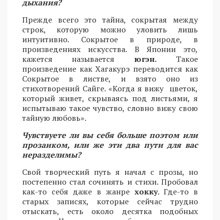
дыхания?
Прежде всего это тайна, сокрытая между
строк, которую можно уловить лишь
интуитивно. Сокрытое в природе, в
произведениях искусства. В Японии это,
кажется называется
югэн.
Такое
произведение как Хагакурэ переводится как
Сокрытое в листве, и взято оно из
стихотворений Сайге. «Когда я вижу цветок,
который живет, скрываясь под листьями, я
испытываю такое чувство, словно вижу свою
тайную любовь».
Чувствуете ли вы себя больше поэтом или
прозаиком, или же эти два пути для вас
неразделимы?
Свой творческий путь я начал с прозы, но
постепенно стал сочинять и стихи. Пробовал
как-то себя даже в жанре
хокку
. Где-то в
старых записях, которые сейчас трудно
отыскать, есть около десятка подобных