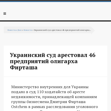
Перейти к основному содержанию
Мобильное
меню
Повестка Дня
»
Новости
» Украинский суд арестовал 46 предприятий олигарха...
Вы здесь
Украинский суд арестовал 46
предприятий олигарха
Фирташа
Министерство внутренних дел Украины
подало в суд 110 ходатайств об аресте
недвижимости, принадлежащей компаниям
группы бизнесмена Дмитрия Фирташа
Ostchem в рамках расследования уголовного