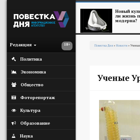
Перейти к основному содержанию
Новый куль
ли жизнь п
модерна?
Редакция
18+
Повестка Дня
»
Новости
» Ученые
Вы здесь
Политика
Экономика
Ученые У
Общество
Фоторепортаж
Культура
Образование
Наука