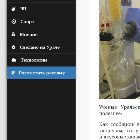
ЧП
Спорт
Мнение
Сделано на Урале
Технологии
Разместить рекламу
Ученые Уральск
полезнее.
Как сообщили в
хлореллы, что 
и вкусовые хара