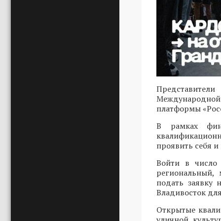
Представители
Международной 
платформы «Росс
В рамках фин
квалификационн
проявить себя и
Войти в число 
региональный, 
подать заявку
Владивосток для
Открытые квали
уличной культу