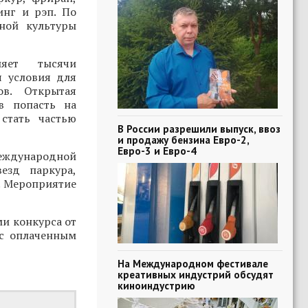
инг и рэп. По
ной культуры
няет тысячи
я условия для
ов. Открытая
в попасть на
стать частью
В России разрешили выпуск, ввоз
и продажу бензина Евро-2,
Евро-3 и Евро-4
Международной
езд паркура,
. Мероприятие
ми конкурса от
 с оплаченным
На Международном фестивале
креативных индустрий обсудят
киноиндустрию