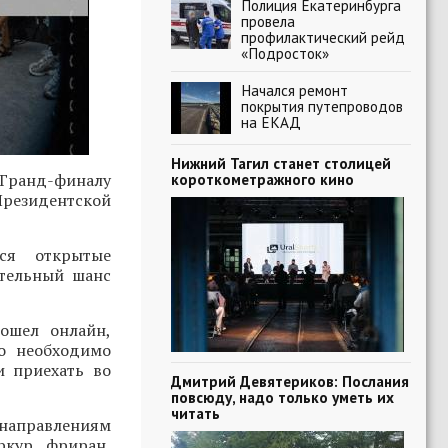
Полиция Екатеринбурга
провела
профилактический рейд
«Подросток»
Начался ремонт
покрытия путепроводов
на ЕКАД
Нижний Тагил станет столицей
Гранд-финалу
короткометражного кино
Президентской
ся открытые
ительный шанс
ошел онлайн,
о необходимо
и приехать во
Дмитрий Девятериков: Послания
повсюду, надо только уметь их
читать
 направлениям
ркур, фриран,