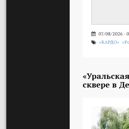
07/08/2026 - 
«КАРДО»
«Р
«Уральская
сквере в Д