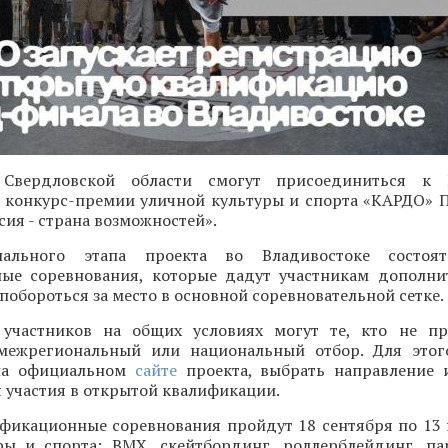
 Свердловской области смогут присоединиться к 
конкурс-премии уличной культуры и спорта «КАРДО» 
ия - страна возможностей».
ального этапа проекта во Владивостоке состоят
ые соревнования, которые дадут участникам дополн
 побороться за место в основной соревновательной сетке.
участников на общих условиях могут те, кто не пр
межрегиональный или национальный отбор. Для этог
 на официальном
сайте
проекта, выбрать направление 
 участия в открытой квалификации.
фикационные соревнования пройдут 18 сентября по 13
ры и спорта: BMX, скейтбординг, роллерблейдинг, па