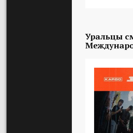
Уральцы с
Междунаро