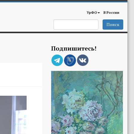
УрФО
В России
Поиск
Подпишитесь!