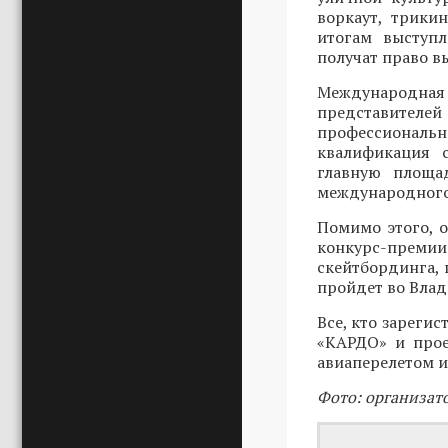
воркаут, трики
итогам выступ
получат право в
Международн
представителей
профессиональ
квалификация 
главную площад
международного
Помимо этого, 
конкурс-преми
скейтбординга, 
пройдет во Влади
Все, кто зарегис
«КАРДО» и прое
авиаперелетом и
Фото: организат