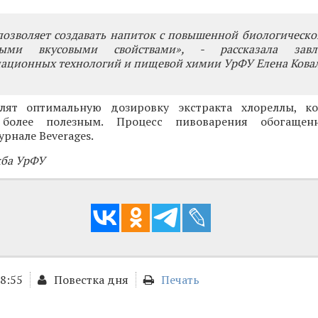
позволяет создавать напиток с повышенной биологическ
ми вкусовыми свойствами», - рассказала завла
ационных технологий и пищевой химии УрФУ Елена Ковал
лят оптимальную дозировку экстракта хлореллы, к
более полезным. Процесс пивоварения обогащен
урнале Beverages.
жба УрФУ
18:55
Повестка дня
Печать