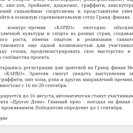
нг, хип-хоп, брейкинг, диджеинг, граффити, кикскутер
лений сильнейшие спортсмены и представители улич
ыйти в основную соревновательную сетку Гранд-финала.
ая конкурс-премия «КАРДО» ежегодно объеди
 уличной культуры и спорта из разных стран, создава
ного роста, обмена опытом и реализации талант
становится еще одной возможностью для участнико
ку сезона, продемонстрировать свое мастерство и 
 сообщества проекта.
открылась регистрация для зрителей на Гранд-финал 
и «КАРДО». Зрители смогут увидеть выступления зв
граффити, хип-хопа, рэпа и других направлений премии
востоке с 16 по 20 сентября.
трируется до 16 августа, автоматически станут участника
кта «Другое Дело». Главный приз - поездка на финал
 проживанием. Победителя определят до 1 сентября.
оры