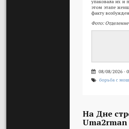
упаковала их и 
этом этапе женщ
факту возбужден
Фото: Отделение
08/08/2026 - 
борьба с мо
На Дне стр
Uma2rman 