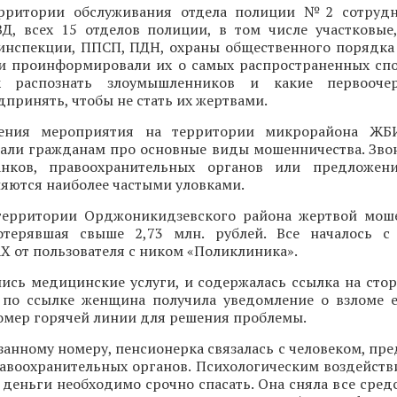
ерритории обслуживания отдела полиции №2 сотрудн
Д, всех 15 отделов полиции, в том числе участковые
оинспекции, ППСП, ПДН, охраны общественного порядка
и проинформировали их о самых распространенных спо
ак распознать злоумышленников и какие первооч
принять, чтобы не стать их жертвами.
ения мероприятия на территории микрорайона ЖБ
зали гражданам про основные виды мошенничества. Зво
анков, правоохранительных органов или предложен
яются наиболее частыми уловками.
территории Орджоникидзевского района жертвой мош
отерявшая свыше 2,73 млн. рублей. Все началось с
 от пользователя с ником «Поликлиника».
ись медицинские услуги, и содержалась ссылка на стор
 по ссылке женщина получила уведомление о взломе е
номер горячей линии для решения проблемы.
занному номеру, пенсионерка связалась с человеком, п
авоохранительных органов. Психологическим воздейств
 деньги необходимо срочно спасать. Она сняла все средс