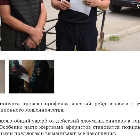
инбурга провела профилактический рейд в связи с 
нционного мошенничества.
делю общий ущерб от действий злоумышленников в го
 Особенно часто жертвами аферистов становятся пожилы
зными предлогами выманивают все накопления.