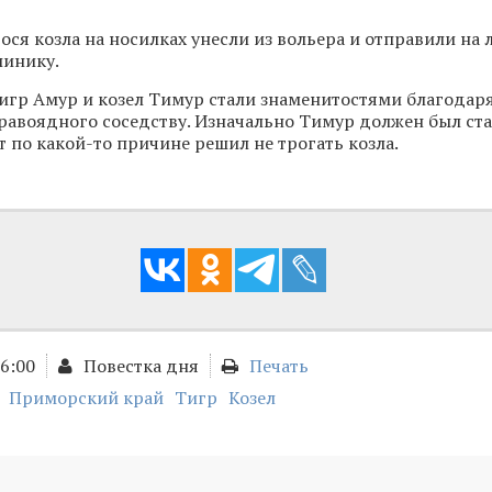
ося козла на носилках унесли из вольера и отправили на 
линику.
игр Амур и козел Тимур стали знаменитостями благодар
равоядного соседству. Изначально Тимур должен был ст
т по какой-то причине решил не трогать козла.
06:00
Повестка дня
Печать
Приморский край
Тигр
Козел