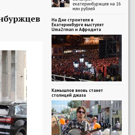
екатеринбуржцев на 16
млн рублей
нбуржцев
На Дне строителя в
Екатеринбурге выступят
Uma2rman и Афродита
Камышлов вновь станет
столицей джаза