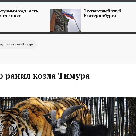
турный код: есть
Экспертный клуб
осле пост-
Екатеринбурга
мур ранил козла Тимура
р ранил козла Тимура