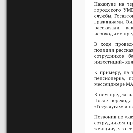
Накануне на т
городского УМВ
службы, Госавт
гражданами. Он
рассказали, к
необходимо пред
В ходе провед
полиции расска
сотрудников б
инвестиций» явл
К примеру, на 
пенсионерка, п
мессенджере MAX
В нем предлагал
После перехода
«Госуслугах» и 
Позвонив по ука
сотрудником пр
женщину, что ее