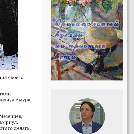
нил своего
ытами
спихнул Амура
Мезенцев,
швырнул.
этого делать,