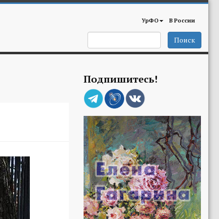
УрФО
В России
Поиск
Подпишитесь!