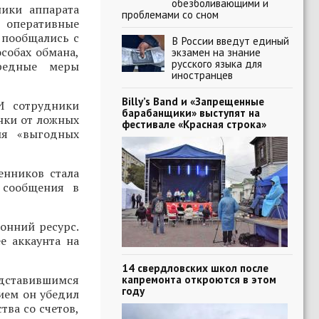
обезболивающими и
ики аппарата
проблемами со сном
, оперативные
 пообщались с
В России введут единый
собах обмана,
экзамен на знание
русского языка для
ередные меры
иностранцев
Billy’s Band и «Запрещенные
И сотрудники
барабанщики» выступят на
нки от ложных
фестивале «Красная строка»
ия «выгодных
енников стала
 сообщения в
онний ресурс.
е аккаунта на
14 свердловских школ после
редставившимся
капремонта откроются в этом
году
ием он убедил
тва со счетов,