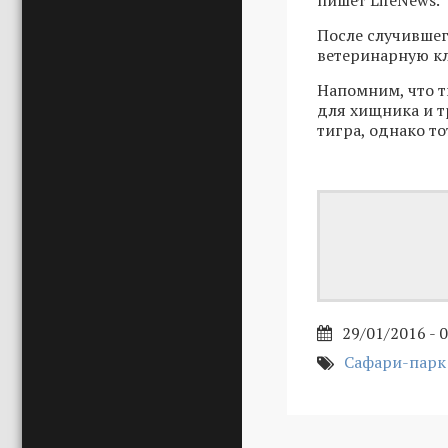
пишет LifeNews.
После случившег
ветеринарную к
Напомним, что т
для хищника и т
тигра, однако то
29/01/2016 - 
Сафари-парк