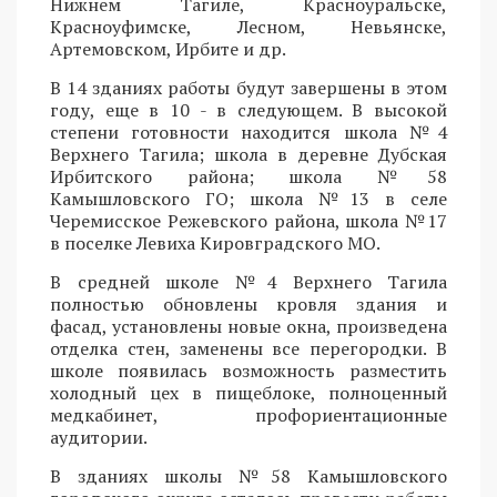
Нижнем Тагиле, Красноуральске,
Красноуфимске, Лесном, Невьянске,
Артемовском, Ирбите и др.
В 14 зданиях работы будут завершены в этом
году, еще в 10 - в следующем. В высокой
степени готовности находится школа №4
Верхнего Тагила; школа в деревне Дубская
Ирбитского района; школа №58
Камышловского ГО; школа №13 в селе
Черемисское Режевского района, школа №17
в поселке Левиха Кировградского МО.
В средней школе №4 Верхнего Тагила
полностью обновлены кровля здания и
фасад, установлены новые окна, произведена
отделка стен, заменены все перегородки. В
школе появилась возможность разместить
холодный цех в пищеблоке, полноценный
медкабинет, профориентационные
аудитории.
В зданиях школы №58 Камышловского