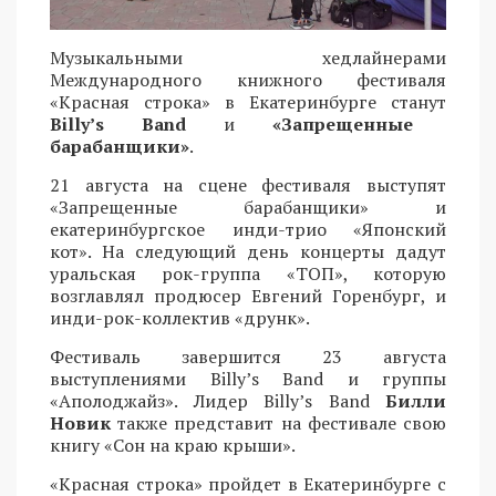
Музыкальными хедлайнерами
Международного книжного фестиваля
«Красная строка» в Екатеринбурге станут
Billy’s Band
и
«Запрещенные
барабанщики»
.
21 августа на сцене фестиваля выступят
«Запрещенные барабанщики» и
екатеринбургское инди-трио «Японский
кот». На следующий день концерты дадут
уральская рок-группа «ТОП», которую
возглавлял продюсер Евгений Горенбург, и
инди-рок-коллектив «друнк».
Фестиваль завершится 23 августа
выступлениями Billy’s Band и группы
«Аполоджайз». Лидер Billy’s Band
Билли
Новик
также представит на фестивале свою
книгу «Сон на краю крыши».
«Красная строка» пройдет в Екатеринбурге с