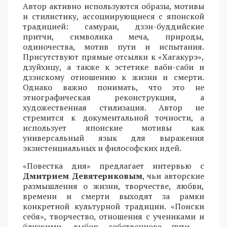
Автор активно используются образы, мотивы
и стилистику, ассоциирующиеся с японской
традицией: самураи, дзэн-буддийские
притчи, символика меча, природы,
одиночества, мотив пути и испытания.
Присутствуют прямые отсылки к «Хагакурэ»,
дзуйхицу, а также к эстетике ваби-саби и
дзэнскому отношению к жизни и смерти.
Однако важно понимать, что это не
этнографическая реконструкция, а
художественная стилизация. Автор не
стремится к документальной точности, а
использует японские мотивы как
универсальный язык для выражения
экзистенциальных и философских идей.
«Повестка дня» предлагает интервью с
Дмитрием Девятериковым
, чьи авторские
размышления о жизни, творчестве, любви,
времени и смерти выходят за рамки
конкретной культурной традиции. «Поиски
себя», творчество, отношения с учениками и
близкими, выбор собственного пути –