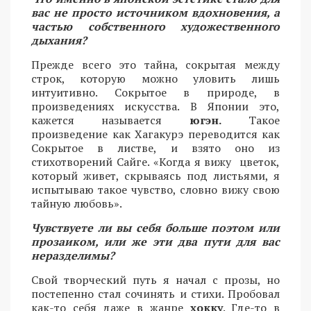
вас не просто источником вдохновения, а
частью собственного художественного
дыхания?
Прежде всего это тайна, сокрытая между
строк, которую можно уловить лишь
интуитивно. Сокрытое в природе, в
произведениях искусства. В Японии это,
кажется называется
югэн.
Такое
произведение как Хагакурэ переводится как
Сокрытое в листве, и взято оно из
стихотворений Сайге. «Когда я вижу цветок,
который живет, скрываясь под листьями, я
испытываю такое чувство, словно вижу свою
тайную любовь».
Чувствуете ли вы себя больше поэтом или
прозаиком, или же эти два пути для вас
неразделимы?
Свой творческий путь я начал с прозы, но
постепенно стал сочинять и стихи. Пробовал
как-то себя даже в жанре
хокку
. Где-то в