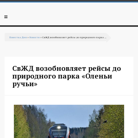
Перейти к основному содержанию
Мобильное
меню
Повестка Дня
»
Новости
» СвЖД возобновляет рейсы до природного парка ...
Вы здесь
СвЖД возобновляет рейсы до
природного парка «Оленьи
ручьи»