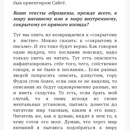
был ориентиром Сайгё.
Ваши тексты обращены, прежде всего, к
миру внешнему или к миру внутреннему,
сокрытому от прямого взгляда?
Тут мы опять же возвращаемся к «сокрытому
в листве». Можно сказать: к «сокрытому в
письме». И это тоже будет верно. Как говорил
один мудрец, что послания повсюду, надо
только уметь их читать. Тут есть опасность
нафантазировать себе того, чего, собственно
говоря, и не было в послании... Если разных
людей попросить описать, допустим, гору
Фудзи (тем более, если они ее не видели), то
описания их будут одновременно разные, но
и иметь сходства. То есть, если брать мой
случай, то я пишу исходя из своих
ментальных установок, пытаясь донести до
читателя мир таковым, каким я его вижу.
Читатель же, как я думаю, видит в нем то, к
чему готов его мозг. Думаю, что через мир
внешний я пытаюсь подобраться к миру