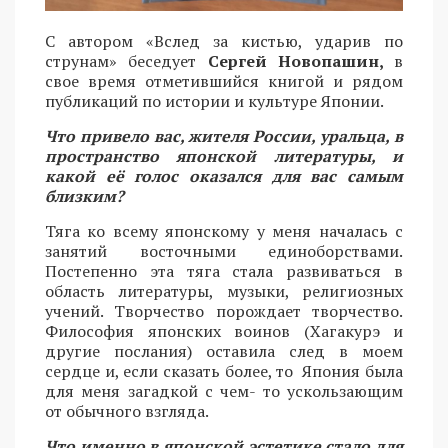
С автором «Вслед за кистью, ударив по
струнам» беседует
Сергей Новопашин,
в
свое время отметившийся книгой и рядом
публикаций по истории и культуре Японии.
Что привело вас, жителя России, уральца, в
пространство японской литературы, и
какой её голос оказался для вас самым
близким?
Тяга ко всему японскому у меня началась с
занятий восточными единоборствами.
Постепенно эта тяга стала развиваться в
область литературы, музыки, религиозных
учений. Творчество порождает творчество.
Философия японских воинов (Хагакурэ и
другие послания) оставила след в моем
сердце и, если сказать более, то Япония была
для меня загадкой с чем- то ускользающим
от обычного взгляда.
Что именно в японской эстетике стало для