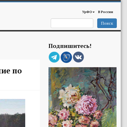
УрФО
В России
Поиск
Подпишитесь!
ие по