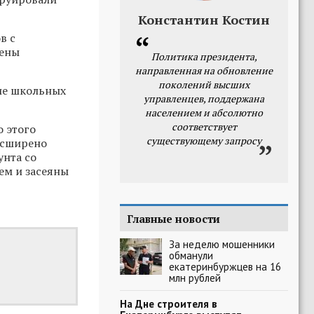
Константин Костин
в с
лены
Политика президента,
направленная на обновление
поколений высших
ие школьных
управленцев, поддержана
населением и абсолютно
соответствует
 этого
существующему запросу
асширено
унта со
ем и засеяны
Главные новости
За неделю мошенники
обманули
екатеринбуржцев на 16
млн рублей
На Дне строителя в