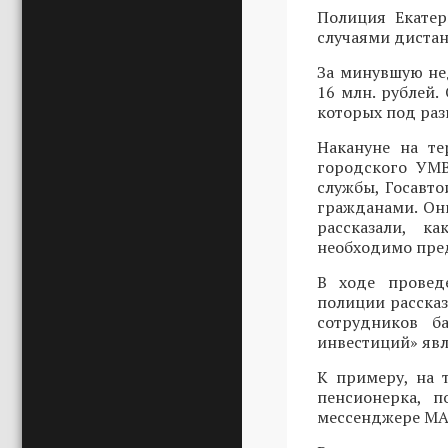
Полиция Екатер
случаями диста
За минувшую не
16 млн. рублей.
которых под ра
Накануне на т
городского УМВ
службы, Госавт
гражданами. Он
рассказали, к
необходимо пред
В ходе провед
полиции расска
сотрудников б
инвестиций» явл
К примеру, на 
пенсионерка, п
мессенджере MAX