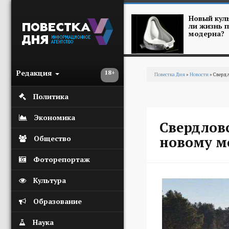
Перейти к основному содержанию
Новый куль
ли жизнь п
модерна?
Редакция
18+
Повестка Дня
»
Новости
» Свердл
Вы здесь
Политика
Экономика
Свердлов
новому мо
Общество
Фоторепортаж
Культура
Образование
Наука