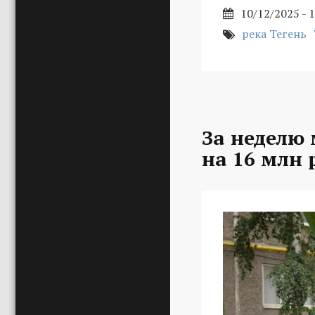
10/12/2025 - 
река Тегень
За неделю
на 16 млн 