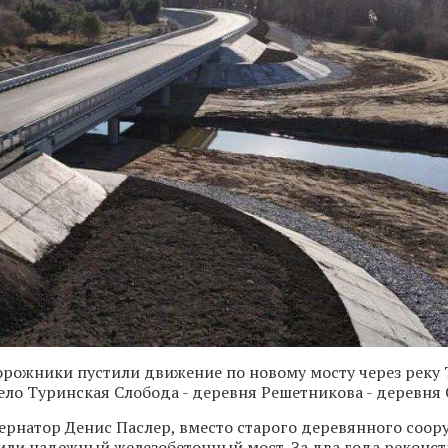
рожники пустили движение по новому мосту через реку 
ело Туринская Слобода - деревня Решетникова - деревня 
ернатор Денис Паслер, вместо старого деревянного соор
или надежный железобетонный мост. За два года реконс