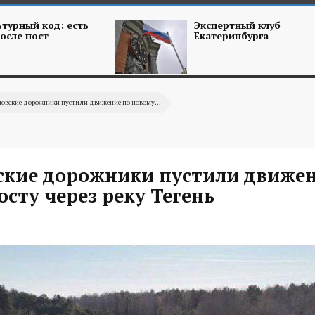
турный код: есть
Экспертный клуб
осле пост-
Екатеринбурга
овские дорожники пустили движение по новому...
ские дорожники пустили движен
сту через реку Тегень