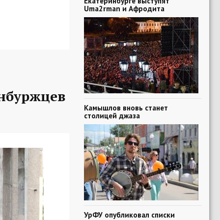
Екатеринбурге выступят
Uma2rman и Афродита
нбуржцев
Камышлов вновь станет
столицей джаза
УрФУ опубликовал списки