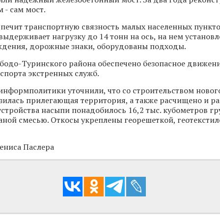
м - сам мост.
печит транспортную связность малых населенных пункто
выдерживает нагрузку до 14 тонн на ось, на нем установ
ждения, дорожные знаки, оборудованы подходы.
ободо-Туринского района обеспечено безопасное движен
нспорта экстренных служб.
информполитики уточнили, что со строительством нового
зилась прилегающая территория, а также расчищено и р
 устройства насыпи понадобилось 16,2 тыс. кубометров гр
ной смесью. Откосы укреплены георешеткой, геотекстил
Дениса Паслера