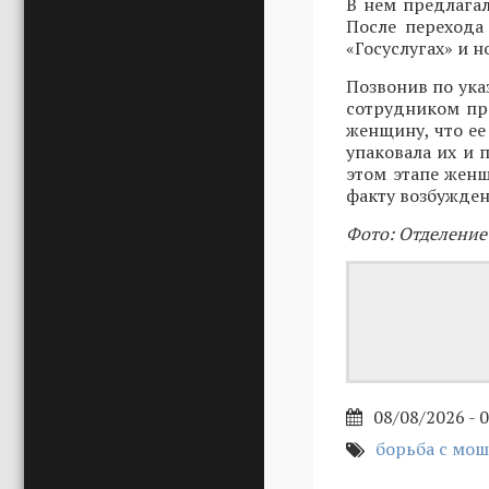
В нем предлагал
После перехода
«Госуслугах» и 
Позвонив по ука
сотрудником пр
женщину, что ее
упаковала их и 
этом этапе женщ
факту возбужден
Фото: Отделение
08/08/2026 - 
борьба с мо