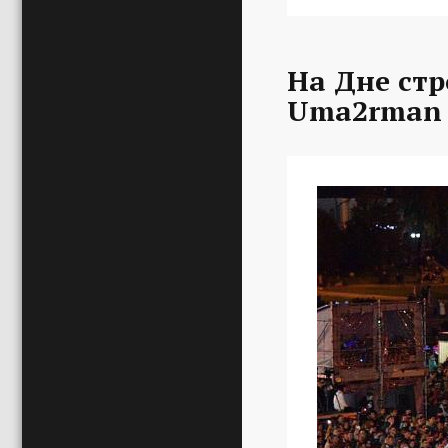
На Дне стр
Uma2rman 