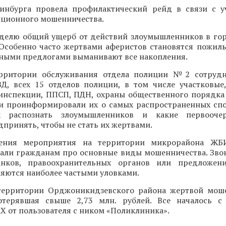
инбурга провела профилактический рейд в связи с 
нционного мошенничества.
делю общий ущерб от действий злоумышленников в го
 Особенно часто жертвами аферистов становятся пожилы
зными предлогами выманивают все накопления.
ерритории обслуживания отдела полиции №2 сотрудн
Д, всех 15 отделов полиции, в том числе участковые
оинспекции, ППСП, ПДН, охраны общественного порядка
и проинформировали их о самых распространенных спо
ак распознать злоумышленников и какие первооч
принять, чтобы не стать их жертвами.
ения мероприятия на территории микрорайона ЖБ
зали гражданам про основные виды мошенничества. Зво
анков, правоохранительных органов или предложен
яются наиболее частыми уловками.
территории Орджоникидзевского района жертвой мош
отерявшая свыше 2,73 млн. рублей. Все началось с
 от пользователя с ником «Поликлиника».