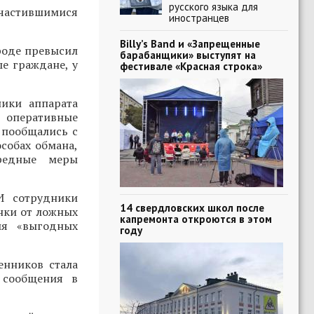
русского языка для
участившимися
иностранцев
Billy’s Band и «Запрещенные
роде превысил
барабанщики» выступят на
е граждане, у
фестивале «Красная строка»
ики аппарата
, оперативные
 пообщались с
собах обмана,
ередные меры
И сотрудники
14 свердловских школ после
нки от ложных
капремонта откроются в этом
ия «выгодных
году
енников стала
 сообщения в