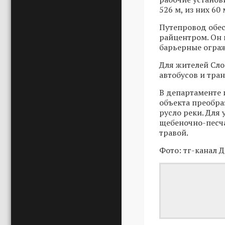
526 м, из них 60 
Путепровод обес
райцентром. Он 
барьерные огра
Для жителей Сл
автобусов и тра
В департаменте 
объекта преобра
русло реки. Для
щебеночно-песча
травой.
Фото: тг-канал 