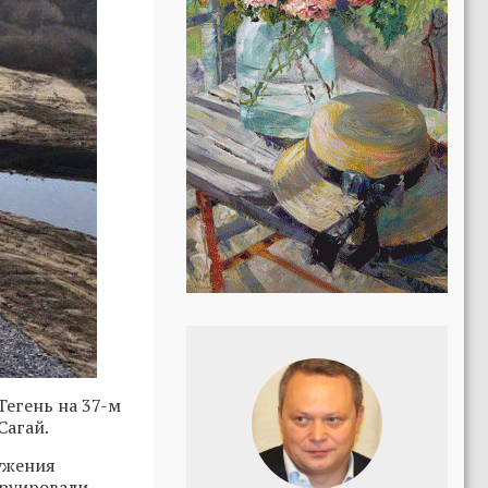
Тегень на 37-м
Сагай.
ужения
труировали