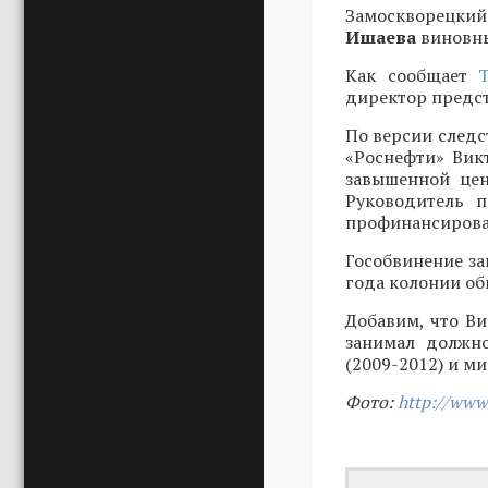
Замоскворецкий
Ишаева
виновны
Как сообщает
директор предст
По версии следс
«Роснефти» Вик
завышенной це
Руководитель п
профинансирова
Гособвинение за
года колонии об
Добавим, что Ви
занимал должно
(2009-2012) и м
Фото:
http://www