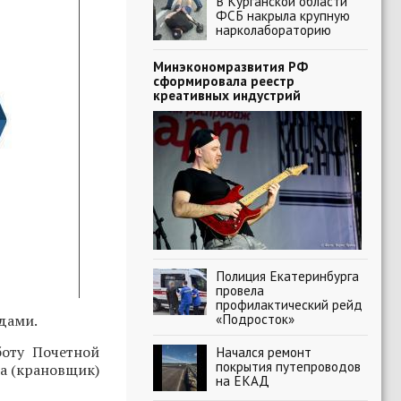
В Курганской области
ФСБ накрыла крупную
нарколабораторию
Минэкономразвития РФ
сформировала реестр
креативных индустрий
Полиция Екатеринбурга
провела
профилактический рейд
«Подросток»
дами.
боту Почетной
Начался ремонт
покрытия путепроводов
а (крановщик)
на ЕКАД