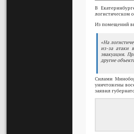
В Екатеринбург
логистическом о
Из помещений вы
«На логистиче
из-за атаки 
эвакуация. П
другие объекты
Силами Минобо
уничтожены восе
заявил губернат