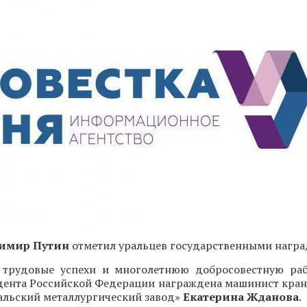
имир Путин
отметил уральцев государственными награ
 трудовые успехи и многолетнюю добросовестную ра
дента Российской Федерации награждена машинист кран
альский металлургический завод»
Екатерина Жданова
.