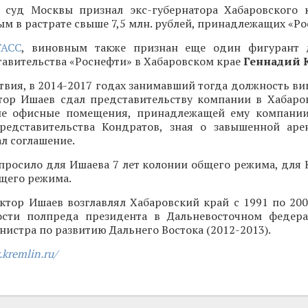
 суд Москвы признал экс-губернатора Хабаровского
м в растрате свыше 7,5 млн. рублей, принадлежащих «Ро
ТАСС
, виновным также признан еще один фигурант 
авительства «Роснефти» в Хабаровском крае
Геннадий 
твия, в 2014-2017 годах занимавший тогда должность в
тор Ишаев сдал представительству компании в Хабаро
не офисные помещения, принадлежащей ему компании
редставительства Кондратов, зная о завышенной аре
л соглашение.
просило для Ишаева 7 лет колонии общего режима, для 
щего режима.
ктор Ишаев возглавлял Хабаровский край с 1991 по 200
сти полпреда президента в Дальневосточном федера
инистра по развитию Дальнего Востока (2012-2013).
.kremlin.ru/