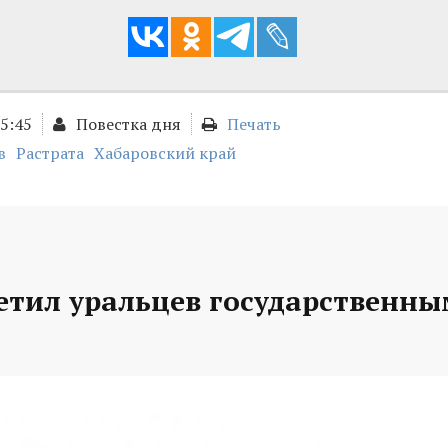
15:45
Повестка дня
Печать
в
Растрата
Хабаровский край
етил уральцев государственн