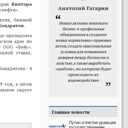
 края
Виктора
Анатолий Гагарин
снефти».
дела, бывший
Нужно активно вовлекать
Кондратов
.
бизнес и профильные
объединения в создание
ице-президента
новых нормативно-правовых
вском крае по
актов, создать максимальные
 ООО «Бейс».
условия для повышения
ндной ставке,
доверия между бизнесом и
властью, а также выработать
Кондратова - 4
«шаблон», по которому будет
происходить их
взаимодействие
9 год, а затем
льном округе
Главные новости
Путин отметил уральцев
государственными