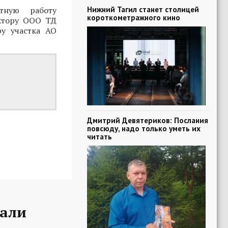
Нижний Тагил станет столицей
тную работу
короткометражного кино
ектору ООО ТД
у участка АО
Дмитрий Девятериков: Послания
повсюду, надо только уметь их
читать
вали