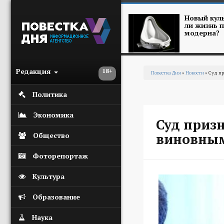
Перейти к основному содержанию
Новый куль
ли жизнь п
модерна?
Редакция
18+
Повестка Дня
»
Новости
» Суд пр
Вы здесь
Политика
Экономика
Суд призн
виновным
Общество
Фоторепортаж
Культура
Образование
Наука