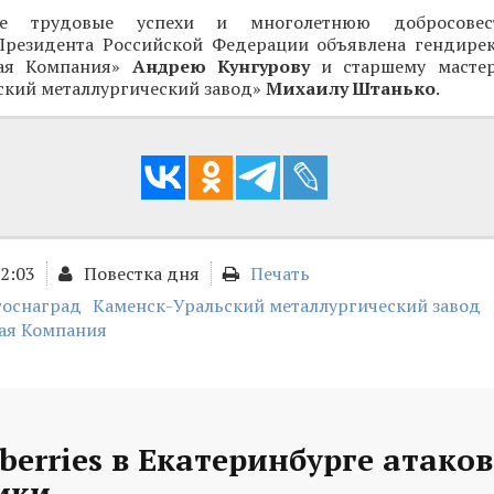
ые трудовые успехи и многолетнюю добросовес
Президента Российской Федерации объявлена гендир
кая Компания»
Андрею Кунгурову
и старшему мастер
ский металлургический завод»
Михаилу Штанько
.
12:03
Повестка дня
Печать
госнаград
Каменск-Уральский металлургический завод
ая Компания
berries в Екатеринбурге атако
ики