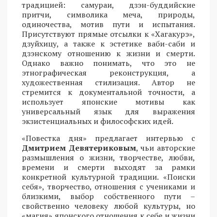
традицией: самураи, дзэн-буддийские
притчи, символика меча, природы,
одиночества, мотив пути и испытания.
Присутствуют прямые отсылки к «Хагакурэ»,
дзуйхицу, а также к эстетике ваби-саби и
дзэнскому отношению к жизни и смерти.
Однако важно понимать, что это не
этнографическая реконструкция, а
художественная стилизация. Автор не
стремится к документальной точности, а
использует японские мотивы как
универсальный язык для выражения
экзистенциальных и философских идей.
«Повестка дня» предлагает интервью с
Дмитрием Девятериковым
, чьи авторские
размышления о жизни, творчестве, любви,
времени и смерти выходят за рамки
конкретной культурной традиции. «Поиски
себя», творчество, отношения с учениками и
близкими, выбор собственного пути –
свойственно человеку любой культуры, но
«магия» японского отношения к себе и жизни