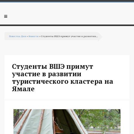
Перейти к основному содержанию
Мобильное
меню
Повестка Дня
»
Новости
» Студенты ВШЭ примут участие в развитии...
Вы здесь
Студенты ВШЭ примут
участие в развитии
туристического кластера на
Ямале