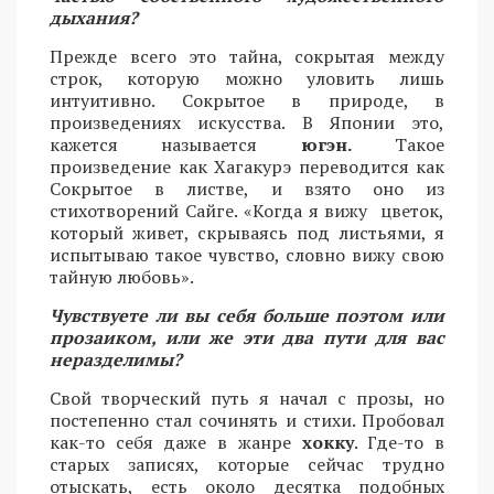
дыхания?
Прежде всего это тайна, сокрытая между
строк, которую можно уловить лишь
интуитивно. Сокрытое в природе, в
произведениях искусства. В Японии это,
кажется называется
югэн.
Такое
произведение как Хагакурэ переводится как
Сокрытое в листве, и взято оно из
стихотворений Сайге. «Когда я вижу цветок,
который живет, скрываясь под листьями, я
испытываю такое чувство, словно вижу свою
тайную любовь».
Чувствуете ли вы себя больше поэтом или
прозаиком, или же эти два пути для вас
неразделимы?
Свой творческий путь я начал с прозы, но
постепенно стал сочинять и стихи. Пробовал
как-то себя даже в жанре
хокку
. Где-то в
старых записях, которые сейчас трудно
отыскать, есть около десятка подобных