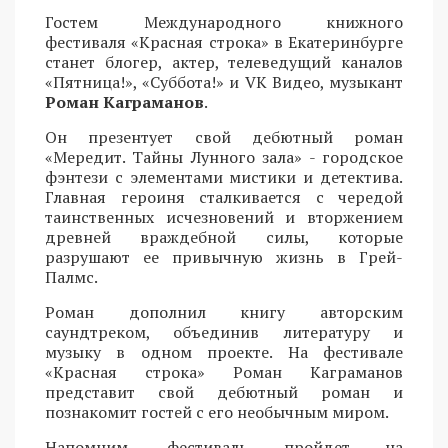
Гостем Международного книжного
фестиваля «Красная строка» в Екатеринбурге
станет блогер, актер, телеведущий каналов
«Пятница!», «Суббота!» и VK Видео, музыкант
Роман Каграманов
.
Он презентует свой дебютный роман
«Мередит. Тайны Лунного зала» - городское
фэнтези с элементами мистики и детектива.
Главная героиня сталкивается с чередой
таинственных исчезновений и вторжением
древней враждебной силы, которые
разрушают ее привычную жизнь в Грей-
Палмс.
Роман дополнил книгу авторским
саундтреком, объединив литературу и
музыку в одном проекте. На фестивале
«Красная строка» Роман Каграманов
представит свой дебютный роман и
познакомит гостей с его необычным миром.
Напомним, фестиваль пройдет на