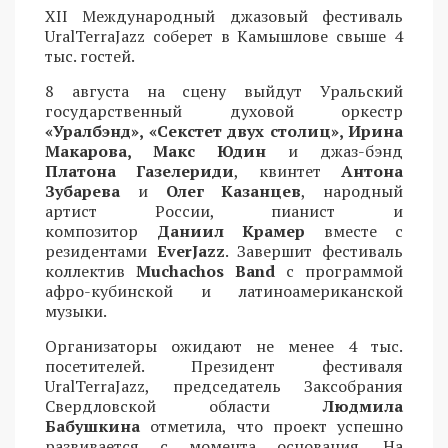
XII Международный джазовый фестиваль
UralTerraJazz соберет в Камышлове свыше 4
тыс. гостей.
8 августа на сцену выйдут Уральский
государственный духовой оркестр
«Уралбэнд», «Секстет двух столиц», Ирина
Макарова, Макс Юдин
и джаз-бэнд
Платона Газелериди
, квинтет
Антона
Зубарева
и
Олег Казанцев
, народный
артист России, пианист и
композитор
Даниил Крамер
вместе с
резидентами
EverJazz
. Завершит фестиваль
коллектив
Muchachos Band
с программой
афро-кубинской и латиноамериканской
музыки.
Организаторы ожидают не менее 4 тыс.
посетителей. Президент фестиваля
UralTerraJazz, председатель Заксобрания
Свердловской области
Людмила
Бабушкина
отметила, что проект успешно
развивается с момента основания. На