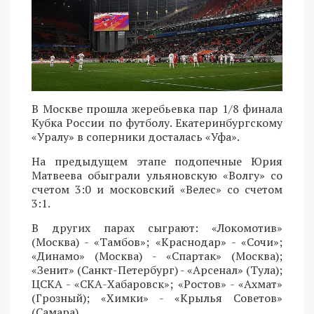
В Москве прошла жеребьевка пар 1/8 финала
Кубка России по футболу. Екатеринбургскому
«Уралу» в соперники досталась «Уфа».
На предыдущем этапе подопечные Юрия
Матвеева обыграли ульяновскую «Волгу» со
счетом 3:0 и московский «Велес» со счетом
3:1.
В других парах сыграют: «Локомотив»
(Москва) - «Тамбов»; «Краснодар» - «Сочи»;
«Динамо» (Москва) - «Спартак» (Москва);
«Зенит» (Санкт-Петербург) - «Арсенал» (Тула);
ЦСКА - «СКА-Хабаровск»; «Ростов» - «Ахмат»
(Грозный); «Химки» - «Крылья Советов»
(Самара).