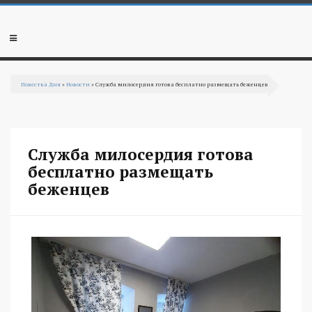
Перейти к основному содержанию
Мобильное
меню
Повестка Дня
»
Новости
» Служба милосердия готова бесплатно размещать беженцев
Вы здесь
Служба милосердия готова
бесплатно размещать
беженцев