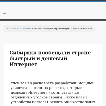
Перейти к основному содержанию
Мобильное
меню
Повестка Дня
»
Новости
» Сибиряки пообещали стране быстрый и дешевый Интернет
Вы здесь
Сибиряки пообещали стране
быстрый и дешевый
Интернет
Ученые из Красноярска разработали мощные
усилители антенных решеток, которые
позволят Интернету «дотянуться» до
отдаленных уголков страны. Также новые
устройства позволят решить множество задач