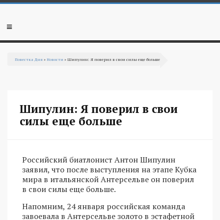
Перейти к основному содержанию
Мобильное
меню
Повестка Дня
»
Новости
» Шипулин: Я поверил в свои силы еще больше
Вы здесь
Шипулин: Я поверил в свои
силы еще больше
Российский биатлонист Антон Шипулин
заявил, что после выступления на этапе Кубка
мира в итальянской Антерсельве он поверил
в свои силы еще больше.
Напомним, 24 января российская команда
завоевала в Антерсельве золото в эстафетной