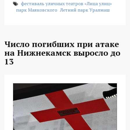
фестиваль уличных театров «Лица улиц»
парк Маяковского
Летний парк Уралмаш
Число погибших при атаке
на Нижнекамск выросло до
13