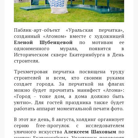
Паблик-арт-объект «Уральская перчатка»,
созданный «Атомом» вместе с художницей
Еленой Шубенцевой
по мотивам ее
одноименного мурала, появится в
Историческом сквере Екатеринбурга в День
строителя.
Трехметровая перчатка посвящена труду
строителей и всем, кто своими руками
создает города. За перчаткой на флагах
можно будет прочитать манифест «Атома»:
«Город - тоже дом, а дома должно быть
уютно». Для гостей праздника также будет
работать аппарат моментальной печати фото.
В этот же день, 8 августа, холдинг организует
серию free-прогулок с исследователем
уличного искусства
Алексеем Шаховым
по
центру Екатеринбурга. Участники поговорят