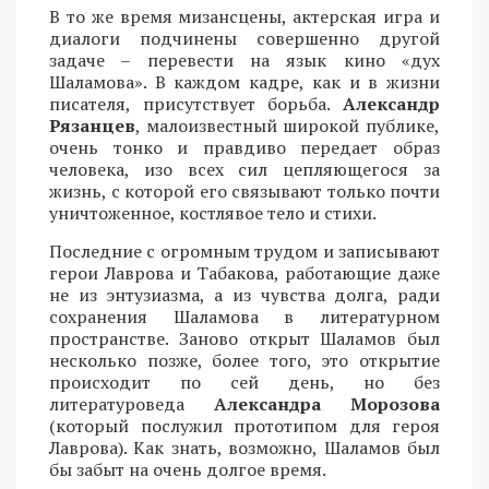
В то же время мизансцены, актерская игра и
диалоги подчинены совершенно другой
задаче – перевести на язык кино «дух
Шаламова». В каждом кадре, как и в жизни
писателя, присутствует борьба.
Александр
Рязанцев
, малоизвестный широкой публике,
очень тонко и правдиво передает образ
человека, изо всех сил цепляющегося за
жизнь, с которой его связывают только почти
уничтоженное, костлявое тело и стихи.
Последние с огромным трудом и записывают
герои Лаврова и Табакова, работающие даже
не из энтузиазма, а из чувства долга, ради
сохранения Шаламова в литературном
пространстве. Заново открыт Шаламов был
несколько позже, более того, это открытие
происходит по сей день, но без
литературоведа
Александра Морозова
(который послужил прототипом для героя
Лаврова). Как знать, возможно, Шаламов был
бы забыт на очень долгое время.