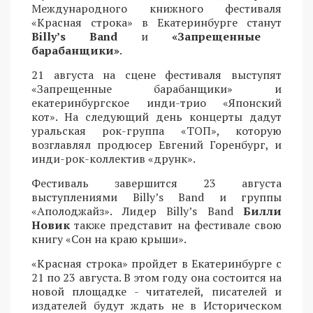
Международного книжного фестиваля
«Красная строка» в Екатеринбурге станут
Billy’s Band
и
«Запрещенные
барабанщики»
.
21 августа на сцене фестиваля выступят
«Запрещенные барабанщики» и
екатеринбургское инди-трио «Японский
кот». На следующий день концерты дадут
уральская рок-группа «ТОП», которую
возглавлял продюсер Евгений Горенбург, и
инди-рок-коллектив «друнк».
Фестиваль завершится 23 августа
выступлениями Billy’s Band и группы
«Аполоджайз». Лидер Billy’s Band
Билли
Новик
также представит на фестивале свою
книгу «Сон на краю крыши».
«Красная строка» пройдет в Екатеринбурге с
21 по 23 августа. В этом году она состоится на
новой площадке - читателей, писателей и
издателей будут ждать не в Историческом