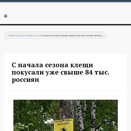
Перейти к основному содержанию
Мобильное
меню
Повестка Дня
»
Новости
» С начала сезона клещи покусали уже свыше 84 тыс....
Вы здесь
С начала сезона клещи
покусали уже свыше 84 тыс.
россиян