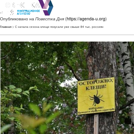
Опубликовано на
Повестка Дня
(
https://agenda-u.org
)
Главная
> С начала сезона клещи покусали уже свыше 84 тыс. россиян