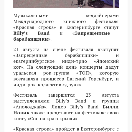
Музыкальными хедлайнерами
Международного книжного фестиваля
«Красная строка» в Екатеринбурге станут
Billy’s Band
и
«Запрещенные
барабанщики»
.
21 августа на сцене фестиваля выступят
«Запрещенные барабанщики» и
екатеринбургское инди-трио «Японский
кот». На следующий день концерты дадут
уральская рок-группа «ТОП», которую
возглавлял продюсер Евгений Горенбург, и
инди-рок-коллектив «друнк».
Фестиваль завершится 23 августа
выступлениями Billy’s Band и группы
«Аполоджайз». Лидер Billy’s Band
Билли
Новик
также представит на фестивале свою
книгу «Сон на краю крыши».
«Красная строка» пройдет в Екатеринбурге с