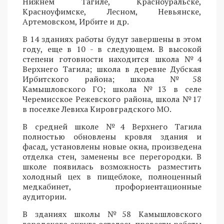
Нижнем Тагиле, Красноуральске,
Красноуфимске, Лесном, Невьянске,
Артемовском, Ирбите и др.
В 14 зданиях работы будут завершены в этом
году, еще в 10 - в следующем. В высокой
степени готовности находится школа №4
Верхнего Тагила; школа в деревне Дубская
Ирбитского района; школа №58
Камышловского ГО; школа №13 в селе
Черемисское Режевского района, школа №17
в поселке Левиха Кировградского МО.
В средней школе №4 Верхнего Тагила
полностью обновлены кровля здания и
фасад, установлены новые окна, произведена
отделка стен, заменены все перегородки. В
школе появилась возможность разместить
холодный цех в пищеблоке, полноценный
медкабинет, профориентационные
аудитории.
В зданиях школы №58 Камышловского