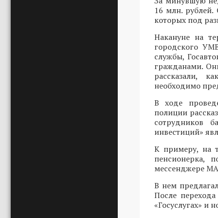
За минувшую не
16 млн. рублей.
которых под ра
Накануне на т
городского УМВ
службы, Госавт
гражданами. Он
рассказали, к
необходимо пред
В ходе провед
полиции расска
сотрудников б
инвестиций» явл
К примеру, на 
пенсионерка, п
мессенджере MAX
В нем предлагал
После перехода
«Госуслугах» и 