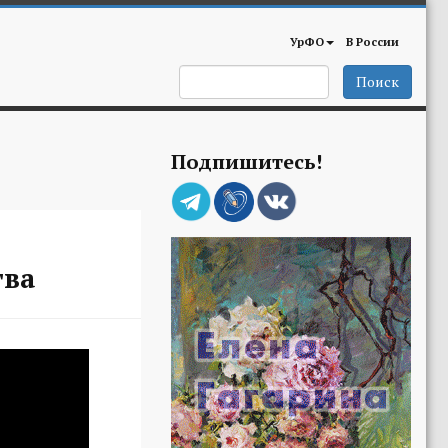
УрФО
В России
Поиск
Подпишитесь!
тва