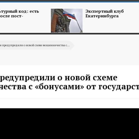
турный код: есть
Экспертный клуб
осле пост-
Екатеринбурга
н предупредили о новой схеме мошенничества с...
предупредили о новой схеме
ства с «бонусами» от государс