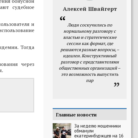
ения бонусной
ают судебное
Алексей Швайгерт
ользователя и
Люди соскучились по
 использование
нормальному разговору с
властью и стратегические
сессии как формат, где
ндемии. Тогда
решаются разные вопросы, –
идеален. Конструктивный
разговор с представителями
ования через
общественных организаций –
я.
это возможность выпустить
пар
Главные новости
За неделю мошенники
обманули
екатеринбуржцев на 16