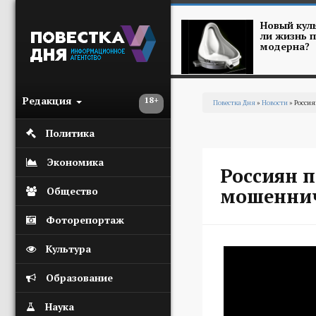
Перейти к основному содержанию
Новый куль
ли жизнь п
модерна?
Редакция
18+
Повестка Дня
»
Новости
» Россия
Вы здесь
Политика
Экономика
Россиян 
мошенниче
Общество
Фоторепортаж
Культура
Образование
Наука