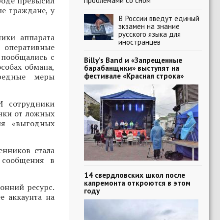
роде превысил
проблемами со сном
е граждане, у
В России введут единый
экзамен на знание
русского языка для
ики аппарата
иностранцев
, оперативные
 пообщались с
Billy’s Band и «Запрещенные
собах обмана,
барабанщики» выступят на
фестивале «Красная строка»
ередные меры
И сотрудники
нки от ложных
ия «выгодных
енников стала
 сообщения в
14 свердловских школ после
капремонта откроются в этом
онний ресурс.
году
е аккаунта на