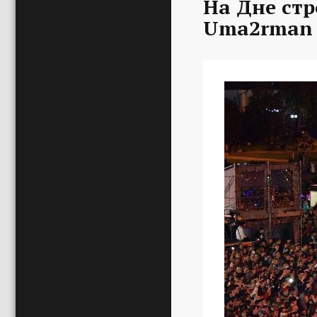
На Дне стр
Uma2rman 