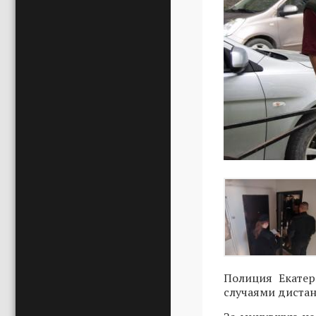
Полиция Екатер
случаями диста