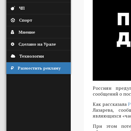
ЧП
Спорт
Мнение
Сделано на Урале
Технологии
Разместить рекламу
Россиян преду
сообщений о пос
Как рассказала
Р
Лазарева, соо
являющихся «час
При этом поте