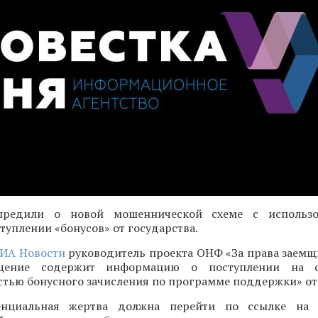
предили o новой мошеннической схеме с использ
туплении «бонусов» от государства.
ИА Новости
руководитель проекта ОНФ «За права заемщ
бщение содержит информацию о поступлении на с
тью бонусного зачисления по программе поддержки» от 
нциальная жертва должна перейти по ссылке на 