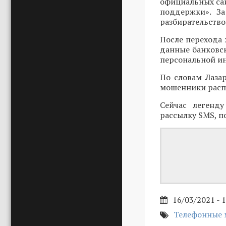
официальных са
поддержки». За
разбирательство
После перехода
данные банковск
персональной и
По словам Лаза
мошенники расп
Сейчас легенду
рассылку SMS, п
16/03/2021 - 
Телефонные