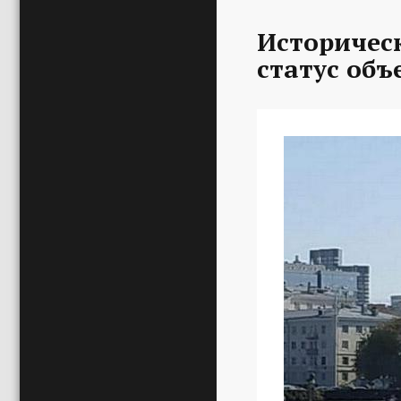
Историчес
статус объ