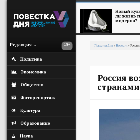
Перейти к основному содержанию
Новый куль
ли жизнь п
модерна?
Редакция
18+
Повестка Дня
»
Новости
» Россия
Вы здесь
Политика
Экономика
Россия во
странами
Общество
Фоторепортаж
Культура
Образование
Наука