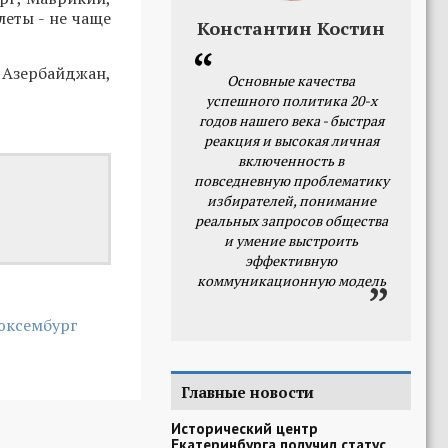
леты - не чаще
Константин Костин
 Азербайджан,
Основные качества
успешного политика 20-х
годов нашего века - быстрая
реакция и высокая личная
включенность в
повседневную проблематику
избирателей, понимание
реальных запросов общества
и умение выстроить
эффективную
коммуникационную модель
юксембург
Главные новости
Исторический центр
Екатеринбурга получил статус