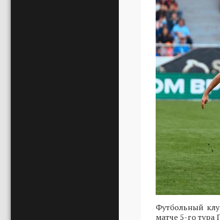
Футбольный клу
матче 5-го тура 