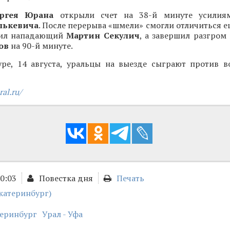
ергея Юрана
открыли счет на 38-й минуте усилия
лькевича
. После перерыва «шмели» смогли отличиться 
бил нападающий
Мартин Секулич
, а завершил разгром
пов
на 90-й минуте.
ре, 14 августа, уральцы на выезде сыграют против в
ral.ru/
00:03
Повестка дня
Печать
катеринбург)
теринбург
Урал - Уфа