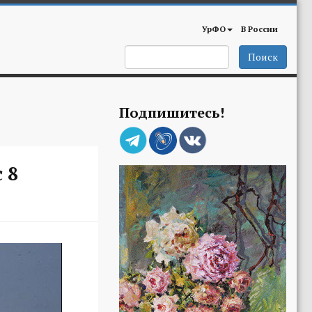
УрФО
В России
Поиск
Подпишитесь!
 8