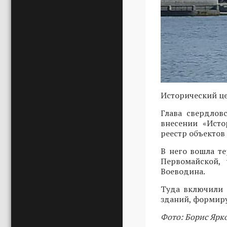
Исторический це
Глава свердло
внесении «Исто
реестр объектов
В него вошла те
Первомайской, 
Воеводина.
Туда включили 
зданий, формир
Фото: Борис Ярк