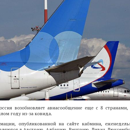
оссия возобновляет авиасообщение еще с 8 странами,
лом году из-за ковида.
мации, опубликованной на сайте кабмина, еженедел
вляются в Австрию, Албанию, Венгрию, Ливан, Люксембу