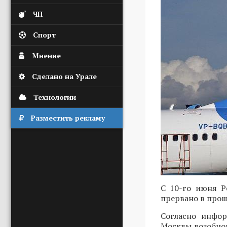
ЧП
Спорт
Мнение
Сделано на Урале
Технологии
Разместить рекламу
С 10-го июня Р
прервано в прош
Согласно инфор
Москвы возобно