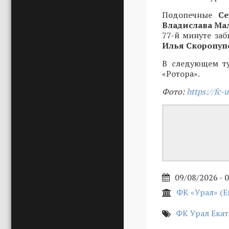
Подопечные
С
Владислава Ма
77-й минуте за
Илья Скоропу
В следующем ту
«Ротора».
Фото:
https://fc-u
09/08/2026 - 
ФК «Урал» (Е
ФК Урал Ека