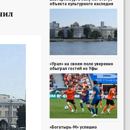
объекта культурного наследия
чил
«Урал» на своем поле уверенно
обыграл гостей из Уфы
«Богатырь-М» успешно