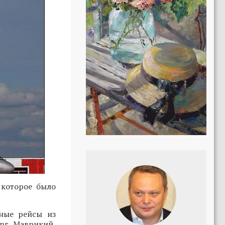
 которое было
ьные рейсы из
рг, Маврикий,