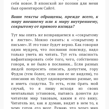
себя новое. В японской же поэзии для меня
был ориентиром Сайгё.
Ваши тексты обращены, прежде всего, к
миру внешнему или к миру внутреннему,
сокрытому от прямого взгляда?
Тут мы опять же возвращаемся к «сокрытому
в листве». Можно сказать: к «сокрытому в
письме». И это тоже будет верно. Как говорил
один мудрец, что послания повсюду, надо
только уметь их читать. Тут есть опасность
нафантазировать себе того, чего, собственно
говоря, и не было в послании... Если разных
людей попросить описать, допустим, гору
Фудзи (тем более, если они ее не видели), то
описания их будут одновременно разные, но
и иметь сходства. То есть, если брать мой
случай, то я пишу исходя из своих
ментальных установок, пытаясь донести до
читателя мир таковым, каким я его вижу.
Читатель же, как я думаю, видит в нем то, к
чему готов его мозг. Думаю, что через мир