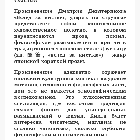
Спасибо!
Произведение Дмитрия Девятерикова
«Вслед за кистью, ударив по струнам»
представляет собой многослойное
художественное полотно, в котором
переплетаются проза, поэзия,
философские размышления и притчи в
традиционном японском стиле Дзуйхицу
(яп.
随筆
, «вслед за кистью») - жанр
японской короткой прозы.
Произведение адекватно отражает
японский культурный контекст на уровне
мотивов, символов и философских идей,
при это не является этнографическим
исследованием. Это художественная
стилизация, где восточная традиция
служит фоном для универсальных
размышлений о жизни. Книга будет
интересна читателям, ищущим не
столько «японизм», сколько глубокий
философский и поэтический опыт.