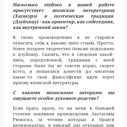
Насколько глубоко в вашей работе
присутствует японская литературная
(Хагакурэ) и поэтическая традиция
(Дзуйхицу) - как ориентир, как собеседник,
как внутренний закон?
В своих произведениях я не старался
относить себя к какому-либо стилю. Просто,
более позднее творчество больше подходило
к дзуйхицу. Сказать, что я следовал какой-
либо, определенной, традиции с моей
стороны было бы не совсем верно, скорее
всего, я попытался донести до читателя
какие-то свои философские идеи через
призму японской литературы.
С какими японскими авторами вы
ощущаете особое духовное родство?
Если брать прозу, то на меня в большей
степени повлияли произведения Акутагавы
Рюноскэ, за чтения которых я брался
неоднократно, и каждый раз открывал для