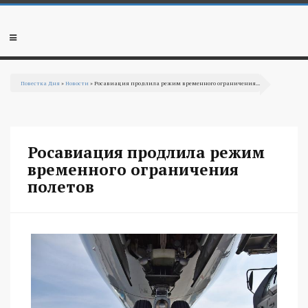
Перейти к основному содержанию
Мобильное
меню
Повестка Дня
»
Новости
» Росавиация продлила режим временного ограничения...
Вы здесь
Росавиация продлила режим
временного ограничения
полетов