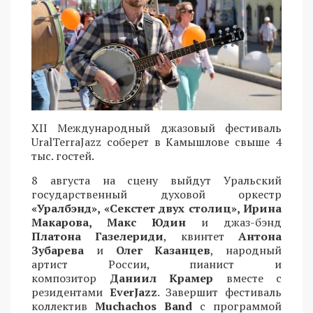
XII Международный джазовый фестиваль
UralTerraJazz соберет в Камышлове свыше 4
тыс. гостей.
8 августа на сцену выйдут Уральский
государственный духовой оркестр
«Уралбэнд», «Секстет двух столиц», Ирина
Макарова, Макс Юдин
и джаз-бэнд
Платона Газелериди
, квинтет
Антона
Зубарева
и
Олег Казанцев
, народный
артист России, пианист и
композитор
Даниил Крамер
вместе с
резидентами
EverJazz
. Завершит фестиваль
коллектив
Muchachos Band
с программой