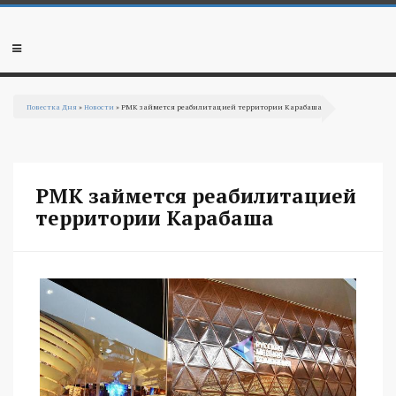
Перейти к основному содержанию
Мобильное
меню
Повестка Дня
»
Новости
» РМК займется реабилитацией территории Карабаша
Вы здесь
РМК займется реабилитацией
территории Карабаша