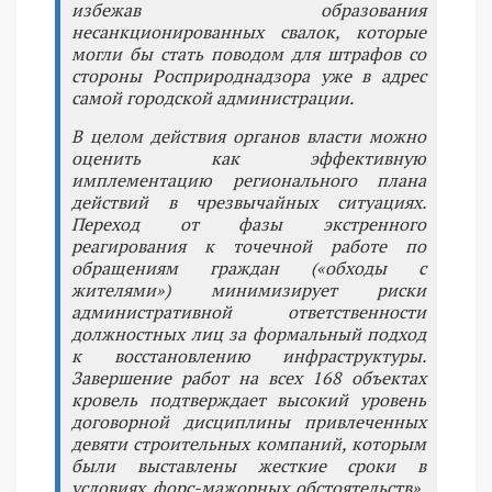
избежав образования
несанкционированных свалок, которые
могли бы стать поводом для штрафов со
стороны Росприроднадзора уже в адрес
самой городской администрации.
В целом действия органов власти можно
оценить как эффективную
имплементацию регионального плана
действий в чрезвычайных ситуациях.
Переход от фазы экстренного
реагирования к точечной работе по
обращениям граждан («обходы с
жителями») минимизирует риски
административной ответственности
должностных лиц за формальный подход
к восстановлению инфраструктуры.
Завершение работ на всех 168 объектах
кровель подтверждает высокий уровень
договорной дисциплины привлеченных
девяти строительных компаний, которым
были выставлены жесткие сроки в
условиях форс-мажорных обстоятельств»,