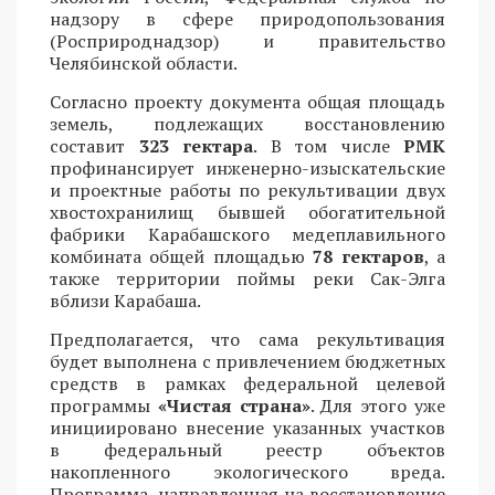
надзору в сфере природопользования
(Росприроднадзор) и правительство
Челябинской области.
Согласно проекту документа общая площадь
земель, подлежащих восстановлению
составит
323 гектара
. В том числе
РМК
профинансирует инженерно-изыскательские
и проектные работы по рекультивации двух
хвостохранилищ бывшей обогатительной
фабрики Карабашского медеплавильного
комбината общей площадью
78 гектаров
, а
также территории поймы реки Сак-Элга
вблизи Карабаша.
Предполагается, что сама рекультивация
будет выполнена с привлечением бюджетных
средств в рамках федеральной целевой
программы
«Чистая страна»
. Для этого уже
инициировано внесение указанных участков
в федеральный реестр объектов
накопленного экологического вреда.
Программа, направленная на восстановление