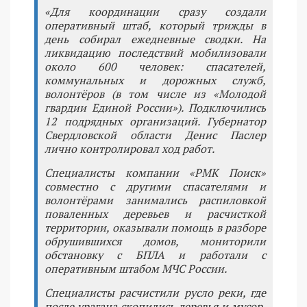
«Для координации сразу создали
оперативный штаб, который трижды в
день собирал ежедневные сводки. На
ликвидацию последствий мобилизовали
около 600 человек: спасателей,
коммунальных и дорожных служб,
волонтёров (в том числе из «Молодой
гвардии Единой России»). Подключились
12 подрядных организаций. Губернатор
Свердловской области Денис Паслер
лично контролировал ход работ.
Специалисты компании «РМК Поиск»
совместно с другими спасателями и
волонтёрами занимались распиловкой
поваленных деревьев и расчисткой
территории, оказывали помощь в разборе
обрушившихся домов, мониторили
обстановку с БПЛА и работали с
оперативным штабом МЧС России.
Специалисты расчистили русло реки, где
после урагана скопились деревья и мусор,