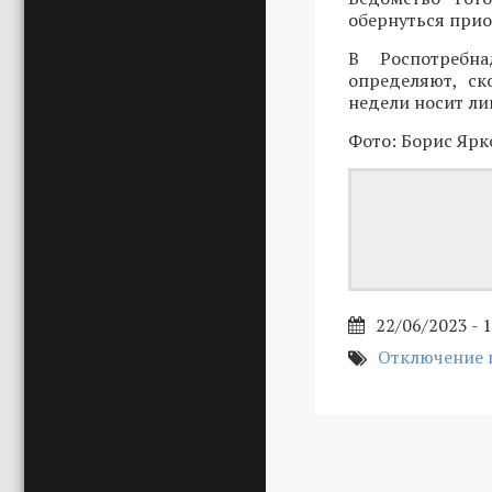
обернуться прио
В Роспотребна
определяют, ск
недели носит ли
Фото: Борис Ярк
22/06/2023 - 
Отключение 