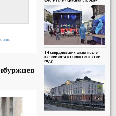
фестивале «Красная строка»
рока»
14 свердловских школ после
капремонта откроются в этом
году
нбуржцев