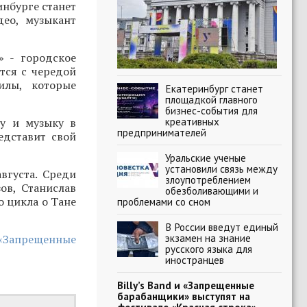
нбурге станет
део, музыкант
» - городское
тся с чередой
илы, которые
Екатеринбург станет
площадкой главного
бизнес-события для
креативных
ру и музыку в
предпринимателей
едставит свой
Уральские ученые
установили связь между
вгуста. Среди
злоупотреблением
ов, Станислав
обезболивающими и
о цикла о Тане
проблемами со сном
В России введут единый
экзамен на знание
 «Запрещенные
русского языка для
иностранцев
Billy’s Band и «Запрещенные
барабанщики» выступят на