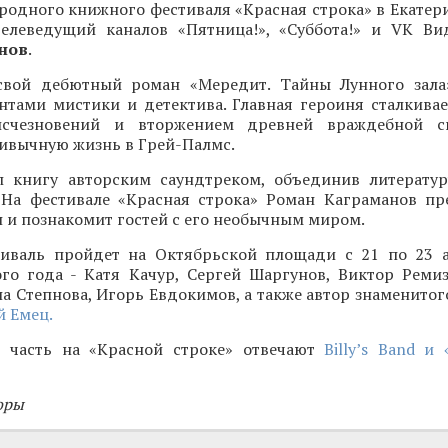
одного книжного фестиваля «Красная строка» в Екатери
 телеведущий каналов «Пятница!», «Суббота!» и VK Ви
нов
.
свой дебютный роман «Мередит. Тайны Лунного зала
нтами мистики и детектива. Главная героиня сталкивае
исчезновений и вторжением древней враждебной с
ивычную жизнь в Грей-Палмс.
 книгу авторским саундтреком, объединив литерату
 На фестивале «Красная строка» Роман Каграманов пр
и познакомит гостей с его необычным миром.
иваль пройдет на Октябрьской площади с 21 по 23 а
ого года - Катя Качур, Сергей Шаргунов, Виктор Ремиз
а Степнова, Игорь Евдокимов, а также автор знаменитог
 Емец.
 часть на «Красной строке» отвечают
Billy’s Band и
оры