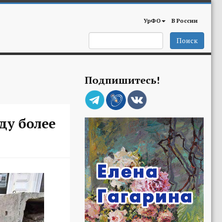
УрФО
В России
Поиск
Подпишитесь!
ду более