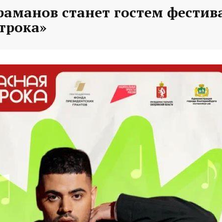
раманов станет гостем фестив
трока»