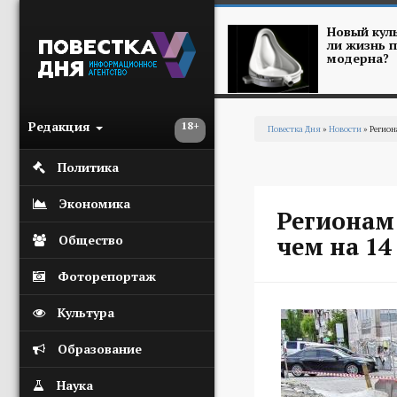
Перейти к основному содержанию
Новый куль
ли жизнь п
модерна?
Редакция
18+
Повестка Дня
»
Новости
» Регион
Вы здесь
Политика
Экономика
Регионам
чем на 14
Общество
Фоторепортаж
Культура
Образование
Наука