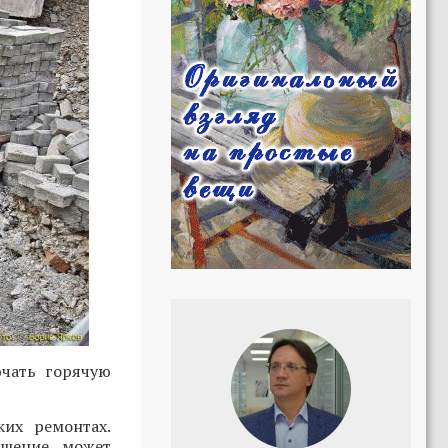
ючать горячую
их ремонтах.
ушение может