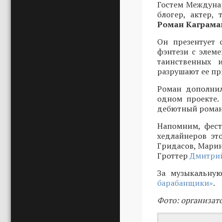
Гостем Междунар
блогер, актер,
Роман Каграма
Он презентует 
фэнтези с элеме
таинственных 
разрушают ее пр
Роман дополнил
одном проекте.
дебютный роман 
Напомним, фест
хедлайнеров эт
Гридасов, Марин
Гроттер
Дмитрий
За музыкальную
барабанщики»
.
Фото: организат