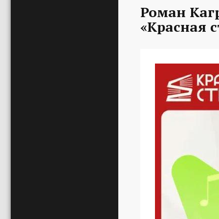
Роман Каг
«Красная с