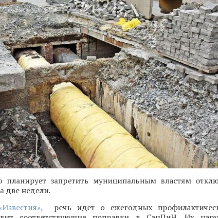
р планирует запретить муниципальным властям откл
а две недели.
Известия»,
речь идет о ежегодных профилактическ
овит соответствующие поправки в СанПиН. Их нар