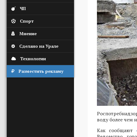
ЧП
Спорт
Мнение
Сделано на Урале
Технологии
Разместить рекламу
Роспотребнадзо
воду более чем н
Как сообщают
«
Ведомство гот