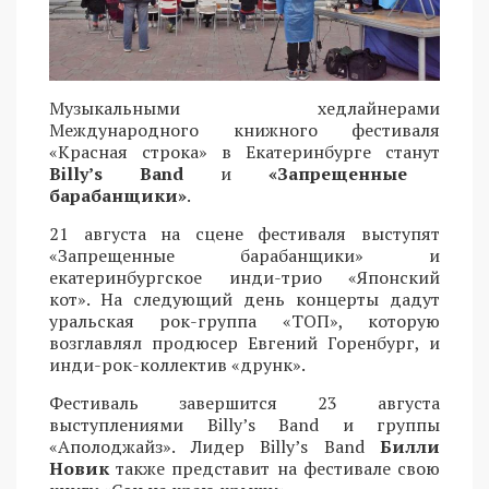
Музыкальными хедлайнерами
Международного книжного фестиваля
«Красная строка» в Екатеринбурге станут
Billy’s Band
и
«Запрещенные
барабанщики»
.
21 августа на сцене фестиваля выступят
«Запрещенные барабанщики» и
екатеринбургское инди-трио «Японский
кот». На следующий день концерты дадут
уральская рок-группа «ТОП», которую
возглавлял продюсер Евгений Горенбург, и
инди-рок-коллектив «друнк».
Фестиваль завершится 23 августа
выступлениями Billy’s Band и группы
«Аполоджайз». Лидер Billy’s Band
Билли
Новик
также представит на фестивале свою