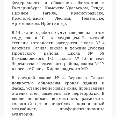
федерального и областного бюджетов в
Екатеринбурге, Каменске-Уральском, Ревде,
Нижнем Тагиле, Красноуральске,
Красноуфимске, Лесном, Невьянске,
Артемовском, Ирбите и др.
В 14 зданиях работы будут завершены в этом
году, еще в 10 - в следующем. В высокой
степени готовности находится школа №4
Верхнего Тагила; школа в деревне Дубская
Ирбитского района; школа №58
Камышловского ГО; школа №13 в селе
Черемисское Режевского района, школа №17
в поселке Левиха Кировградского МО.
В средней школе №4 Верхнего Тагила
полностью обновлены кровля здания и
фасад, установлены новые окна, произведена
отделка стен, заменены все перегородки. В
школе появилась возможность разместить
холодный цех в пищеблоке, полноценный
медкабинет, профориентационные
аудитории.