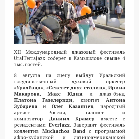
XII Международный джазовый фестиваль
UralTerraJazz соберет в Камышлове свыше 4
тыс. гостей.
8 августа на сцену выйдут Уральский
государственный духовой оркестр
«Уралбэнд», «Секстет двух столиц», Ирина
Макарова, Макс Юдин
и джаз-бэнд
Платона Газелериди
, квинтет
Антона
Зубарева
и
Олег Казанцев
, народный
артист России, пианист и
композитор
Даниил Крамер
вместе с
резидентами
EverJazz
. Завершит фестиваль
коллектив
Muchachos Band
с программой
афро-кубинской и латиноамериканской