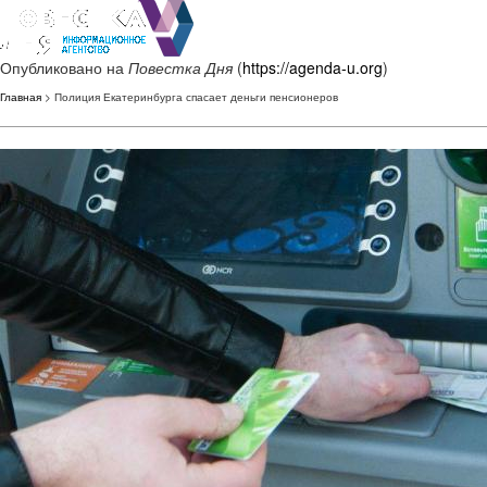
Опубликовано на
Повестка Дня
(
https://agenda-u.org
)
Главная
> Полиция Екатеринбурга спасает деньги пенсионеров