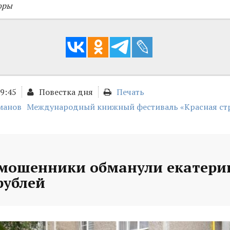
оры
09:45
Повестка дня
Печать
манов
Международный книжный фестиваль «Красная ст
 мошенники обманули екатери
рублей