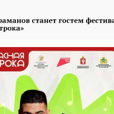
раманов станет гостем фестив
трока»