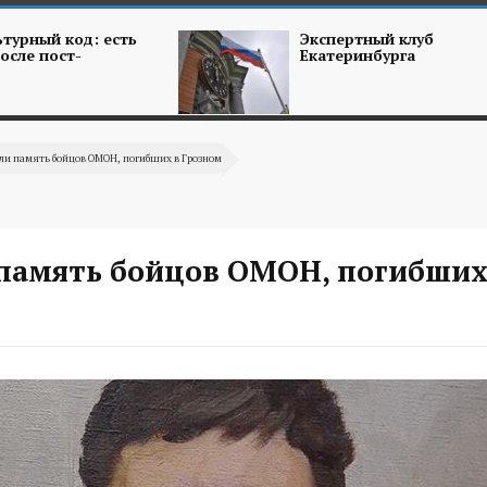
турный код: есть
Экспертный клуб
осле пост-
Екатеринбурга
ли память бойцов ОМОН, погибших в Грозном
память бойцов ОМОН, погибших