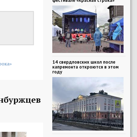
фестивале «Красная строка»
14 свердловских школ после
рока»
капремонта откроются в этом
году
нбуржцев