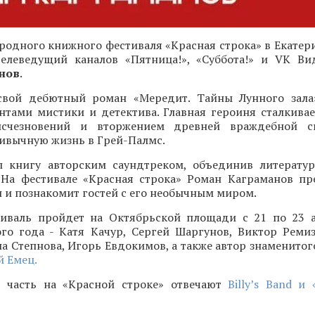
одного книжного фестиваля «Красная строка» в Екатери
 телеведущий каналов «Пятница!», «Суббота!» и VK Ви
нов
.
свой дебютный роман «Мередит. Тайны Лунного зала
нтами мистики и детектива. Главная героиня сталкивае
исчезновений и вторжением древней враждебной с
ивычную жизнь в Грей-Палмс.
 книгу авторским саундтреком, объединив литерату
 На фестивале «Красная строка» Роман Каграманов пр
и познакомит гостей с его необычным миром.
иваль пройдет на Октябрьской площади с 21 по 23 а
ого года - Катя Качур, Сергей Шаргунов, Виктор Ремиз
а Степнова, Игорь Евдокимов, а также автор знаменитог
 Емец.
 часть на «Красной строке» отвечают
Billy’s Band и