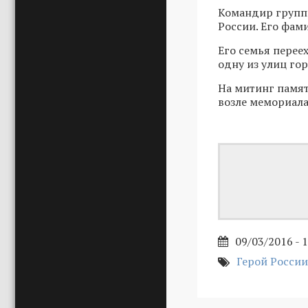
Командир группы
России. Его фам
Его семья переех
одну из улиц го
На митинг памят
возле мемориала
09/03/2016 - 
Герой России