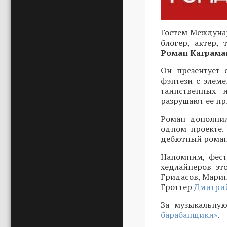
Гостем Междунар
блогер, актер,
Роман Каграма
Он презентует 
фэнтези с элеме
таинственных 
разрушают ее пр
Роман дополнил
одном проекте.
дебютный роман 
Напомним, фест
хедлайнеров эт
Гридасов, Марин
Гроттер
Дмитрий
За музыкальную
барабанщики»
.