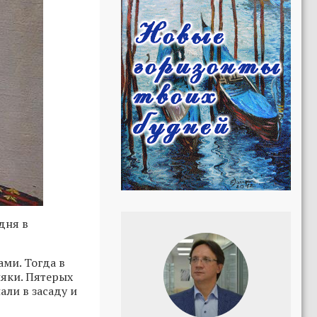
дня в
ами. Тогда в
ляки. Пятерых
али в засаду и