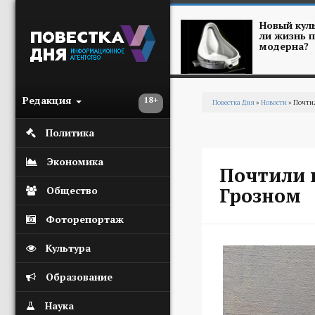
Перейти к основному содержанию
Новый куль
ли жизнь п
модерна?
Редакция
18+
Повестка Дня
»
Новости
» Почти
Вы здесь
Политика
Экономика
Почтили 
Грозном
Общество
Фоторепортаж
Культура
Образование
Наука