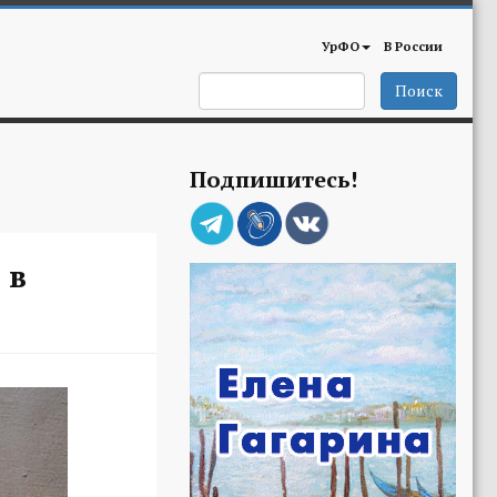
УрФО
В России
Поиск
Подпишитесь!
 в