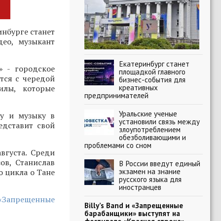
нбурге станет
део, музыкант
Екатеринбург станет
» - городское
площадкой главного
тся с чередой
бизнес-события для
креативных
илы, которые
предпринимателей
Уральские ученые
ру и музыку в
установили связь между
едставит свой
злоупотреблением
обезболивающими и
проблемами со сном
вгуста. Среди
ов, Станислав
В России введут единый
экзамен на знание
о цикла о Тане
русского языка для
иностранцев
 «Запрещенные
Billy’s Band и «Запрещенные
барабанщики» выступят на