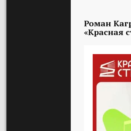
Роман Каг
«Красная с