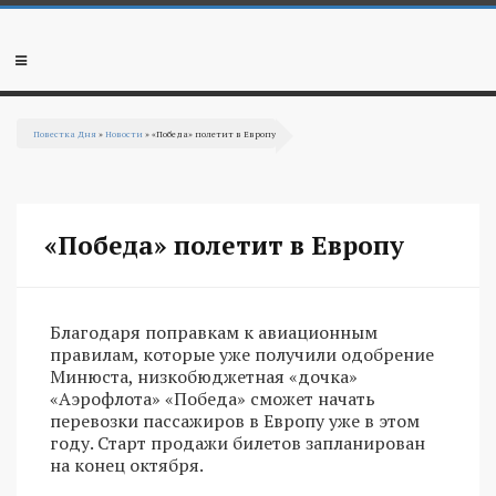
Перейти к основному содержанию
Мобильное
меню
Повестка Дня
»
Новости
» «Победа» полетит в Европу
Вы здесь
«Победа» полетит в Европу
Благодаря поправкам к авиационным
правилам, которые уже получили одобрение
Минюста, низкобюджетная «дочка»
«Аэрофлота» «Победа» сможет начать
перевозки пассажиров в Европу уже в этом
году. Старт продажи билетов запланирован
на конец октября.