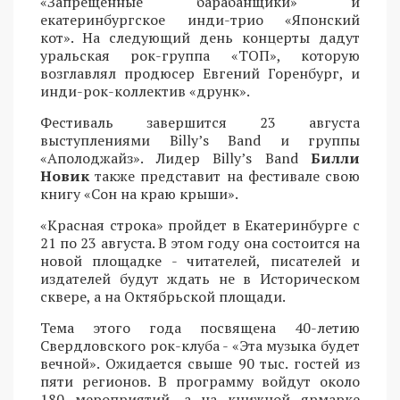
«Запрещенные барабанщики» и
екатеринбургское инди-трио «Японский
кот». На следующий день концерты дадут
уральская рок-группа «ТОП», которую
возглавлял продюсер Евгений Горенбург, и
инди-рок-коллектив «друнк».
Фестиваль завершится 23 августа
выступлениями Billy’s Band и группы
«Аполоджайз». Лидер Billy’s Band
Билли
Новик
также представит на фестивале свою
книгу «Сон на краю крыши».
«Красная строка» пройдет в Екатеринбурге с
21 по 23 августа. В этом году она состоится на
новой площадке - читателей, писателей и
издателей будут ждать не в Историческом
сквере, а на Октябрьской площади.
Тема этого года посвящена 40-летию
Свердловского рок-клуба - «Эта музыка будет
вечной». Ожидается свыше 90 тыс. гостей из
пяти регионов. В программу войдут около
180 мероприятий, а на книжной ярмарке